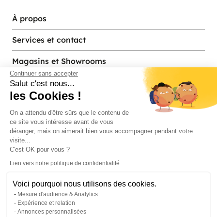
À propos
Services et contact
Magasins et Showrooms
Continuer sans accepter
Salut c'est nous...
les Cookies !
Modes de paiement acceptés
On a attendu d'être sûrs que le contenu de
ce site vous intéresse avant de vous
déranger, mais on aimerait bien vous accompagner pendant votre
visite...
C'est OK pour vous ?
Lien vers notre politique de confidentialité
Voici pourquoi nous utilisons des cookies.
© Pier Import
2026
Mesure d'audience & Analytics
Mentions legales
·
Credits
·
Plan du site
Expérience et relation
Annonces personnalisées