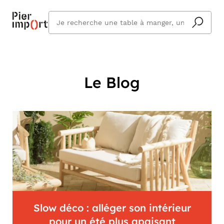
Que
cherchez
vous ?
Le Blog
Slow déco : alléger son intérieur
pour un été plus apaisant