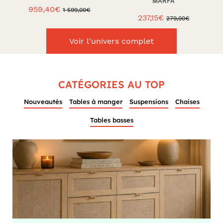
MARFA
959,40€
1 599,00€
237,15€
279,00€
Voir l'univers complet
CATÉGORIES AU TOP
Nouveautés
Tables à manger
Suspensions
Chaises
Tables basses