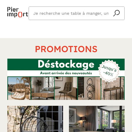
Que
cherchez
vous ?
Nos
PROMOTIONS
univers
PROMOTIONS