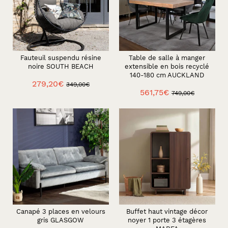
Fauteuil suspendu résine
Table de salle à manger
noire SOUTH BEACH
extensible en bois recyclé
140-180 cm AUCKLAND
279,20€
349,00€
561,75€
749,00€
Canapé 3 places en velours
Buffet haut vintage décor
gris GLASGOW
noyer 1 porte 3 étagères