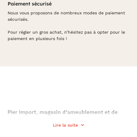
Paiement sécurisé
Nous vous proposons de nombreux modes de paiement
sécurisés.
Pour régler un gros achat, n’hésitez pas à opter pour le
paiement en plusieurs fois !
Pier Import,
magasin d’ameublement et de
décoration
pour la maison
Lire la suite
Créée en 1972, Pier Import a été pionnière dans l’offre de
Meubles et Objets de décoration exotiques venus d’ailleurs.