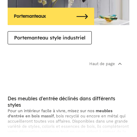
Portemanteaux
Portemanteau style industriel
Haut de page
Des meubles d'entrée déclinés dans différents
styles
Pour un intérieur facile à vivre, misez sur nos
meubles
d’entrée en bois massif
, bois recyclé ou encore en métal qui
accueilleront toutes vos affaires. Disponibles dans une grande
variété de styles, coloris et essences de bois, ils compléteront
votre décoration intérieure tout en vous aidant à gagner de la
place. Du
meuble d'entrée design
au meuble d'entrée