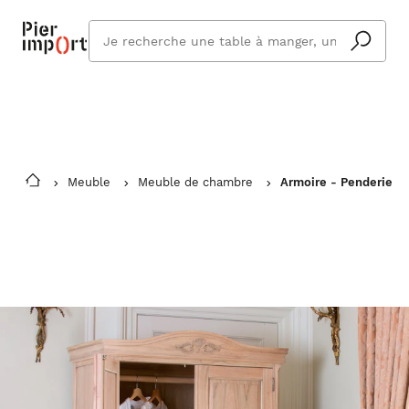
Commandez même en vacances !
En savoir plus
Vous êtes absent ? Pier Import s'adapte
Que
et vous livre à votre retour.
cherchez
vous ?
Meuble
Meuble de chambre
Armoire - Penderie