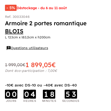
- 5%
Déstockage - du 6 au 11 août
Ref. 30033046
Armoire 2 portes romantique
BLOIS
L 123cm x l63,5cm x h200cm
Questions utilisateurs
1 899,05€
1 999,00€
Dont éco-participation : 7,00€
-10€ avec DS-10 ou -40€ avec DS-40
0
0
0
4
1
8
5
2
JOURS
HEURES
MINUTES
SECONDES