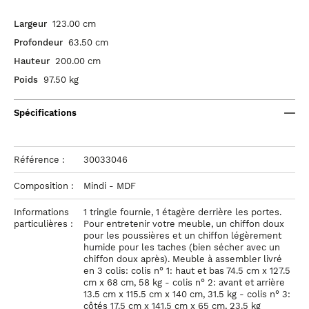
Largeur
123.00 cm
Profondeur
63.50 cm
Hauteur
200.00 cm
Poids
97.50 kg
Spécifications
Référence :
30033046
Composition :
Mindi - MDF
Informations
1 tringle fournie, 1 étagère derrière les portes.
particulières :
Pour entretenir votre meuble, un chiffon doux
pour les poussières et un chiffon légèrement
humide pour les taches (bien sécher avec un
chiffon doux après). Meuble à assembler livré
en 3 colis: colis n° 1: haut et bas 74.5 cm x 127.5
cm x 68 cm, 58 kg - colis n° 2: avant et arrière
13.5 cm x 115.5 cm x 140 cm, 31.5 kg - colis n° 3:
côtés 17.5 cm x 141.5 cm x 65 cm, 23.5 kg