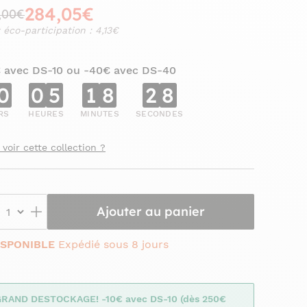
284,05€
,00€
 éco-participation : 4,13€
€ avec DS-10 ou -40€ avec DS-40
0
0
5
1
8
2
6
RS
HEURES
MINUTES
SECONDES
 voir cette collection ?
Ajouter au panier
ISPONIBLE
Expédié sous 8 jours
GRAND DESTOCKAGE! -10€ avec DS-10 (dès 250€