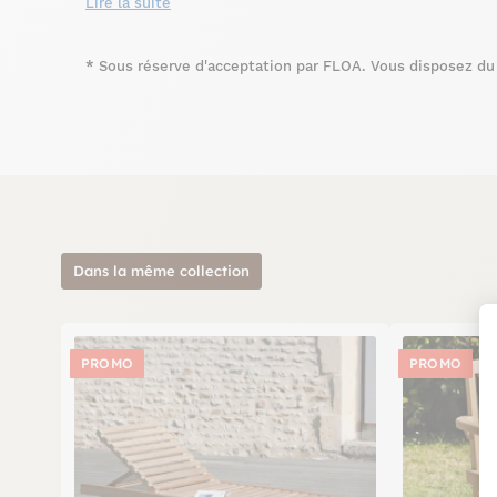
délicieux moments de détente. En parfait mobilier de jardin
Lire la suite
jardin ou sur votre balcon ou terrasse. D'autres envies ? D
*
Sous réserve d'acceptation par FLOA. Vous disposez du d
Dans la même collection
PROMO
PROMO