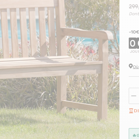
299
Dont
-10
0
JOU
Où
D
🔥