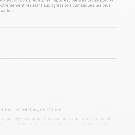
ck est un bois précieux et imputrescible très utilisé pour la
t extrêmement résistant aux agressions climatiques les plus
monter.
 teck massif long de 120 cm.
ent aux lignes sobres et douces pour vous offrir un meuble
 basse de jardin en teck , ou simplement posé dans un coin
oint accueillant et convivial ou véritable banquette pour de