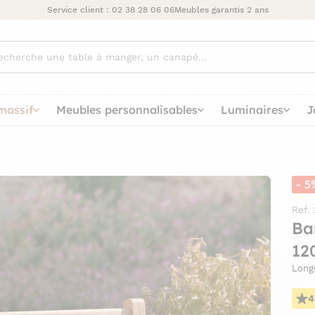
Service client :
02 38 28 06 06
Meubles garantis 2 ans
ez
massif
Meubles personnalisables
Luminaires
J
- 5
Ref.
Ba
12
Long
4