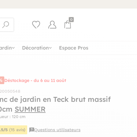
0
ardin
Décoration
Espace Pros
%
Déstockage - du 6 au 11 août
 20050548
nc de jardin en Teck brut massif
0cm
SUMMER
ueur : 120 cm
.5/5
(15 avis)
Questions utilisateurs