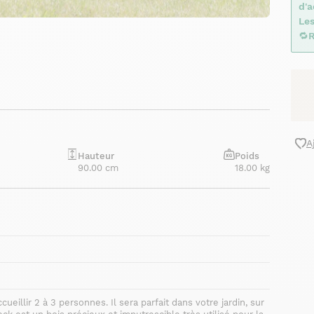
d'
Le
🔁
R
A
Hauteur
Poids
90.00 cm
18.00 kg
eillir 2 à 3 personnes. Il sera parfait dans votre jardin, sur