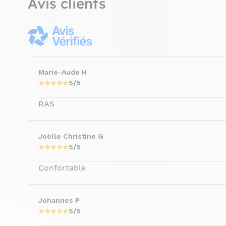
Avis clients
Marie-Aude H
5/5
RAS
Joëlle Christine G
5/5
Confortable
Johannes P
5/5