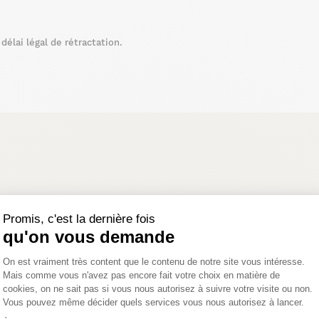
 en teck massif, il trouvera aisément sa place dans votre
la collection Summer
écouvrez la totalité de
!
élai légal de rétractation.
Promis, c'est la dernière fois
qu'on vous demande
PROMO
Plateforme de Gestion du Consentemen
On est vraiment très content que le contenu de notre site vous intéresse.
Mais comme vous n'avez pas encore fait votre choix en matière de
cookies, on ne sait pas si vous nous autorisez à suivre votre visite ou non.
Vous pouvez même décider quels services vous nous autorisez à lancer.
Axeptio consent