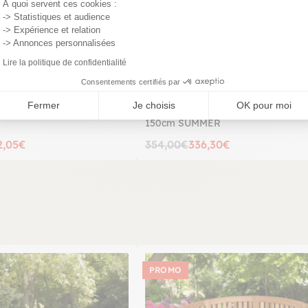
À quoi servent ces cookies :
-> Statistiques et audience
-> Expérience et relation
-> Annonces personnalisées
Lire la politique de confidentialité
Consentements certifiés par
Fermer
Je choisis
OK pour moi
ardin en teck (lot de 2)
Banc de jardin en Teck brut massif
150cm SUMMER
2,05€
354,00€
336,30€
PROMO