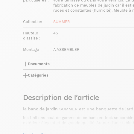
particulières :
votre terrasse ou dans votre véranda. Le te
fabrication de meubles de jardin car il es
rudes et constantes (humidité). Meuble à 
Collection :
SUMMER
Hauteur
45
d'assise :
Montage :
A ASSEMBLER
Documents
Catégories
Description de l’article
le
banc de jardin
SUMMER est une banquette de jardin
les finitions haut de gamme de ce banc en teck se combin
extérieur élégant et de grande qualité. Autour d'une table
banc de jardin
du jardin, ce
en teck se fera fauteuil d'app