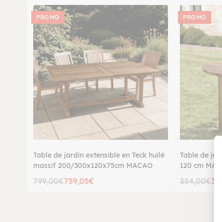
PROMO
PROMO
Table de jardin extensible en Teck huilé
Table de jar
massif 200/300x120x75cm MACAO
120 cm MA
799,00€
759,05€
354,00€
33