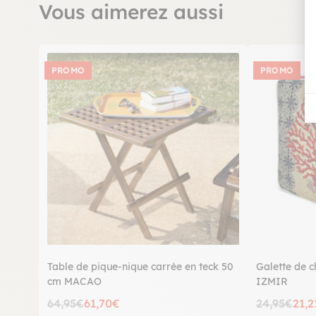
Vous aimerez aussi
PROMO
PROMO
Table de pique-nique carrée en teck 50
Galette de c
cm MACAO
IZMIR
64,95€
61,70€
24,95€
21,2