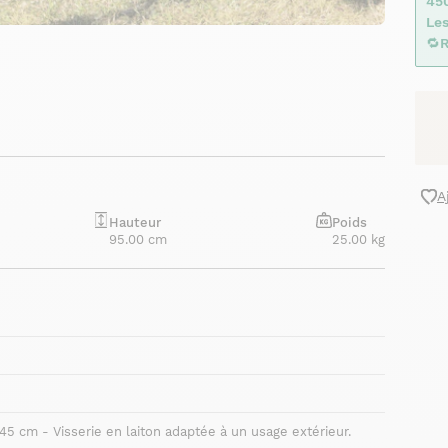
45
Les
🔁
R
A
Hauteur
Poids
95.00 cm
25.00 kg
45 cm - Visserie en laiton adaptée à un usage extérieur.