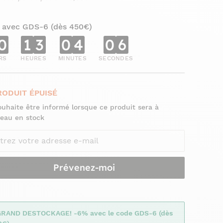
 avec GDS-6 (dès 450€)
0
1
3
0
4
0
4
RS
HEURES
MINUTES
SECONDES
RODUIT ÉPUISÉ
ouhaite être informé lorsque ce produit sera à
eau en stock
Prévenez-moi
GRAND DESTOCKAGE! -6% avec le code GDS-6 (dès