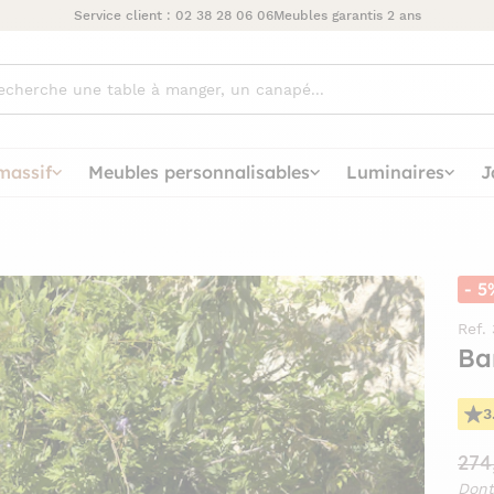
Service client :
02 38 28 06 06
Meubles garantis 2 ans
ez
massif
Meubles personnalisables
Luminaires
J
- 5
Ref.
Ba
3
274
Dont