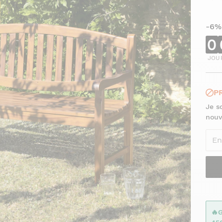
-6%
0
JOU
P
Je s
nouv
🔥