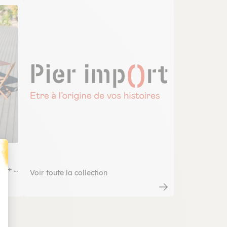
lé
m + 8
Voir toute la collection
t : Personnalisez vos Options