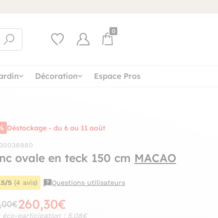
0
ardin
Décoration
Espace Pros
%
Déstockage - du 6 au 11 août
 30038980
nc ovale en teck 150 cm
MACAO
.5/5
(4 avis)
Questions utilisateurs
260,30€
,00€
 éco-participation : 5,08€