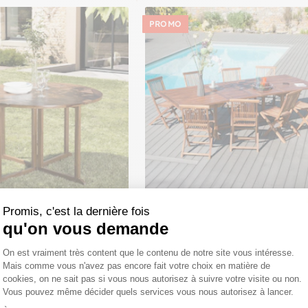
PROMO
Promis, c'est la dernière fois
din pliante papillon en teck
Salon de jardin en Teck massif hui
qu'on vous demande
CAO
Table extensible 200/300x120x75c
Chaises MACAO
Plateforme de Gestion du Consentemen
6,30€
1 394,00€
1 324,30€
On est vraiment très content que le contenu de notre site vous intéresse.
Mais comme vous n'avez pas encore fait votre choix en matière de
cookies, on ne sait pas si vous nous autorisez à suivre votre visite ou non.
Vous pouvez même décider quels services vous nous autorisez à lancer.
Axeptio consent