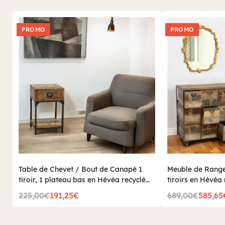
bois recyclé
de la collection loft, spécialement sélectionnées
par Pierimport.
PROMO
PROMO
Table de Chevet / Bout de Canapé 1
Meuble de Range
tiroir, 1 plateau bas en Hévéa recyclé
tiroirs en Hévéa 
coloré et métal 35x35x55cm LOFT
76x35x83cm LO
225,00€
191,25€
689,00€
585,65
COLORS