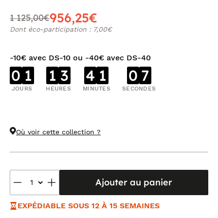
956,25€
1 125,00€
Dont éco-participation : 7,00€
-10€ avec DS-10 ou -40€ avec DS-40
0
1
1
3
4
1
0
7
JOURS
HEURES
MINUTES
SECONDES
Où voir cette collection ?
Ajouter au panier
EXPÉDIABLE SOUS 12 À 15 SEMAINES