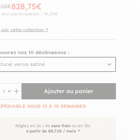
828,75€
,00€
 éco-participation : 14,20€
 voir cette collection ?
uvrez nos 10 déclinaisons :
turel vernis satiné
Ajouter au panier
XPÉDIABLE SOUS 12 À 15 SEMAINES
Réglez en
3x
/
4x
sans frais
ou en 10x
à partir de
88,73€ / mois
*