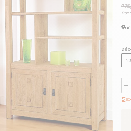
975
Dont
Où
Déco
Na
E