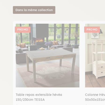
Dans la même collection
PROMO
PROMO
Table repas extensible hévéa
Colonne Hévé
150/230cm TESSA
50x50x151c