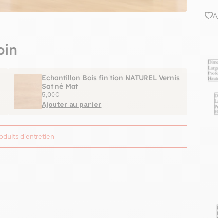
A
oin
Echantillon Bois finition NATUREL Vernis
Satiné Mat
5,00€
Ajouter au panier
roduits d'entretien