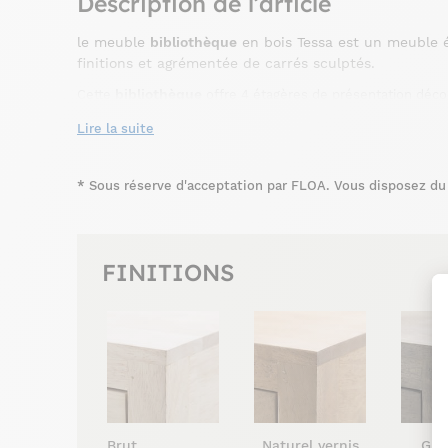
Description de l’article
le meuble
bibliothèque
en bois Tessa est un meuble 
finitions et agrémentée de carrés sculptés.
bibliothèque
Cette
offre 4 étagères de présentation déco
rangements
maximum de
. Son style exotique trouvera s
Lire la suite
chambre.
*
Sous réserve d'acceptation par FLOA. Vous disposez du d
FINITIONS
Brut
Naturel vernis
Gris