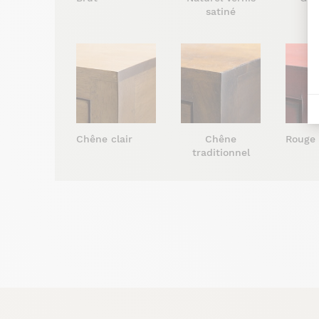
satiné
s
Chêne clair
Chêne
Rouge
traditionnel