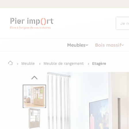
Que
cherch
vous ?
Meubles
Bois massif
Meuble
Meuble de rangement
Etagère