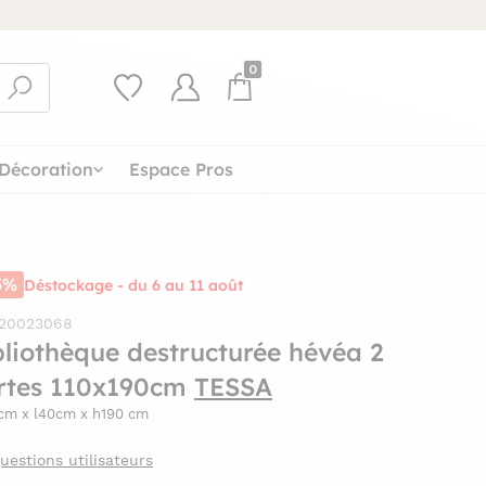
0
Décoration
Espace Pros
5%
Déstockage - du 6 au 11 août
 20023068
bliothèque destructurée hévéa 2
rtes 110x190cm
TESSA
0cm x l40cm x h190 cm
uestions utilisateurs