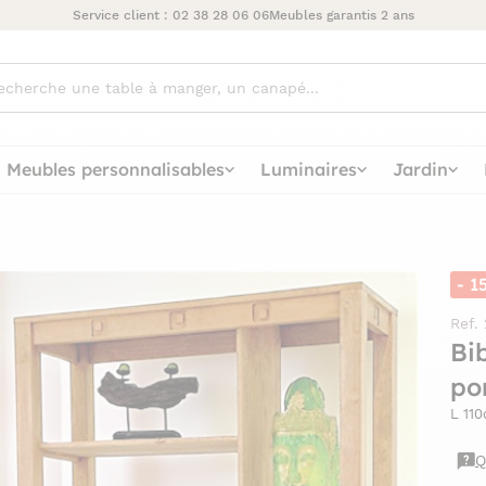
Service client :
02 38 28 06 06
Meubles garantis 2 ans
ez
Meubles personnalisables
Luminaires
Jardin
- 1
Ref.
Bi
po
L 11
Q