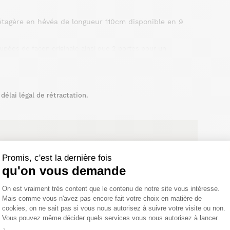
étagère en hévéa de longueur 110cm disponible en 9
upées de façon originale ainsi que 2 portes pour un
a place dans votre salle à manger, votre salon ou même votre
élai légal de rétractation.
Promis, c'est la dernière fois
qu'on vous demande
Plateforme de Gestion du Consentemen
On est vraiment très content que le contenu de notre site vous intéresse.
Mais comme vous n'avez pas encore fait votre choix en matière de
cookies, on ne sait pas si vous nous autorisez à suivre votre visite ou non.
Vous pouvez même décider quels services vous nous autorisez à lancer.
Axeptio consent
 vernis
Cendré vernis
Cacao vernis