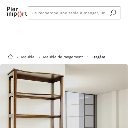
Commandez même en vacances !
En savoir plus
Vous êtes absent ? Pier Import s'adapte
Que
et vous livre à votre retour.
cherchez
vous ?
Meuble
Meuble de rangement
Etagère