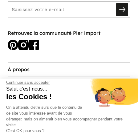
Retrouvez la communauté Pier import
À propos
Services et contact
Continuer sans accepter
Salut c'est nous...
les Cookies !
Magasins et Showrooms
On a attendu d'être sûrs que le contenu de
ce site vous intéresse avant de vous
Modes de paiement acceptés
déranger, mais on aimerait bien vous accompagner pendant votre
visite...
C'est OK pour vous ?