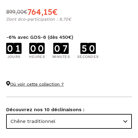
764,15€
899,00€
Dont éco-participation : 8,70€
-6% avec GDS-6 (dès 450€)
0
1
0
0
0
7
5
0
JOURS
HEURES
MINUTES
SECONDES
Où voir cette collection ?
Découvrez nos 10 déclinaisons :
Chêne traditionnel