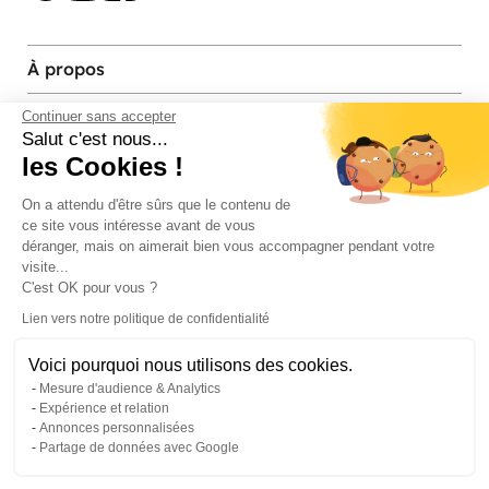
À propos
Services et contact
Continuer sans accepter
Salut c'est nous...
les Cookies !
Magasins et Showrooms
On a attendu d'être sûrs que le contenu de
ce site vous intéresse avant de vous
Modes de paiement acceptés
déranger, mais on aimerait bien vous accompagner pendant votre
visite...
C'est OK pour vous ?
Lien vers notre politique de confidentialité
Voici pourquoi nous utilisons des cookies.
Mesure d'audience & Analytics
Expérience et relation
Annonces personnalisées
Partage de données avec Google
© Pier Import
2026
Mentions legales
·
Credits
·
Plan du site