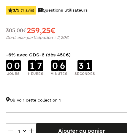
3/5
(1 avis)
Questions utilisateurs
259,25€
305,00€
Dont éco-participation : 2,20€
-6% avec GDS-6 (dès 450€)
0
0
1
7
0
6
3
1
JOURS
HEURES
MINUTES
SECONDES
Où voir cette collection ?
Ajouter au panier