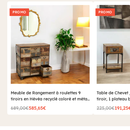
PROMO
PROMO
Meuble de Rangement à roulettes 9
Table de Chevet
tiroirs en Hévéa recyclé coloré et métal
tiroir, 1 plateau
76x35x83cm LOFT COLORS
coloré et métal
689,00€
585,65€
225,00€
191,25
COLORS