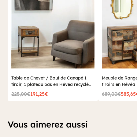
Table de Chevet / Bout de Canapé 1
Meuble de Range
tiroir, 1 plateau bas en Hévéa recyclé
tiroirs en Hévéa 
coloré et métal 35x35x55cm LOFT
76x35x83cm LO
225,00€
191,25€
689,00€
585,65
COLORS
Vous aimerez aussi