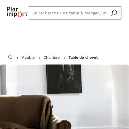
Commandez même en vacances !
En savoir plus
Vous êtes absent ? Pier Import s'adapte
Que
et vous livre à votre retour.
cherchez
vous ?
Meuble
Chambre
Table de chevet