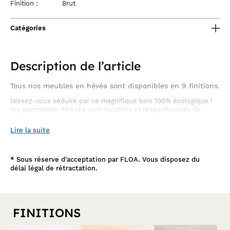
Finition :
Brut
Catégories
Description de l’article
Tous nos meubles en hévéa sont disponibles en 9 finitions.
laissez-vous séduire par ce magnifique bois 100% écologique !
les plantations d'hévéa sont durables et respectueuses de
l'environnement ; chaque arbre abattu est systématiquement
replanté car ces plantations servent à la production de latex.
Lire la suite
*
Sous réserve d'acceptation par FLOA. Vous disposez du
délai légal de rétractation.
FINITIONS