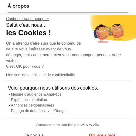
À propos
Services et contact
Continuer sans accepter
Salut c'est nous...
les Cookies !
Magasins et Showrooms
On a attendu d'être sûrs que le contenu de
ce site vous intéresse avant de vous
Modes de paiement acceptés
déranger, mais on aimerait bien vous accompagner pendant votre
visite...
C'est OK pour vous ?
Lien vers notre politique de confidentialité
Voici pourquoi nous utilisons des cookies.
Mesure d'audience & Analytics
Expérience et relation
Annonces personnalisées
Partage de données avec Google
© Pier Import
2026
Mentions legales
·
Credits
·
Plan du site
Consentements certifiés par
0
Je choisis
OK pour moi
Menu
Panier
Compte
Favoris