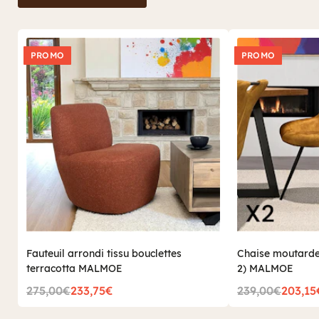
PROMO
PROMO
Fauteuil arrondi tissu bouclettes
Chaise moutarde
terracotta MALMOE
2) MALMOE
275,00€
233,75€
239,00€
203,15