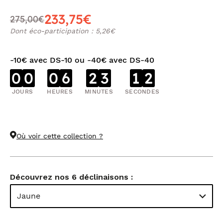
233,75€
275,00€
Dont éco-participation : 5,26€
-10€ avec DS-10 ou -40€ avec DS-40
0
0
0
6
2
3
1
1
JOURS
HEURES
MINUTES
SECONDES
Où voir cette collection ?
Découvrez nos 6 déclinaisons :
Jaune