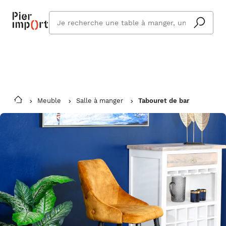
Commandez même en vacances !
En savoir plus
Vous êtes absent ? Pier Import s'adapte
Que
et vous livre à votre retour.
cherchez
vous ?
Meuble
Salle à manger
Tabouret de bar