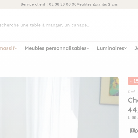
Service client :
02 38 28 06 06
Meubles garantis 2 ans
ez
massif
Meubles personnalisables
Luminaires
J
- 1
Ref.
Ch
44
L 69
Q