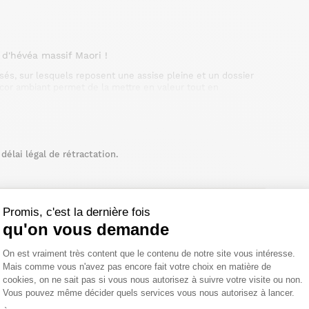
d'hévéa massif Maori !
asés, sur lesquels reposent une assise pleine et un dossier
écor ambiant permet de la mettre en valeur tout en
les, comblent le plus grand nombre. De dimensions 44x49x89
da ou salle à manger d'inspiration coloniale. Découvrez
élai légal de rétractation.
Promis, c'est la dernière fois
qu'on vous demande
Plateforme de Gestion du Consentemen
On est vraiment très content que le contenu de notre site vous intéresse.
Mais comme vous n'avez pas encore fait votre choix en matière de
cookies, on ne sait pas si vous nous autorisez à suivre votre visite ou non.
Vous pouvez même décider quels services vous nous autorisez à lancer.
Axeptio consent