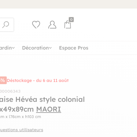
0
ardin
Décoration
Espace Pros
5%
Déstockage - du 6 au 11 août
 30006343
aise Hévéa style colonial
x49x89cm
MAORI
cm x l76cm x h103 cm
uestions utilisateurs