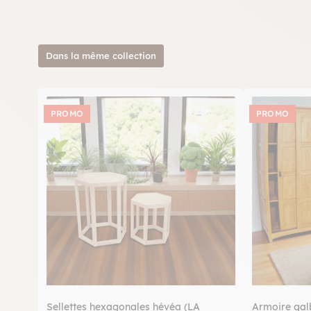
Dans la même collection
PROMO
PROMO
Sellettes hexagonales hévéa (LA
Armoire gal