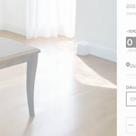
205
Dont
-10
0
JOU
Où
Déco
Ch