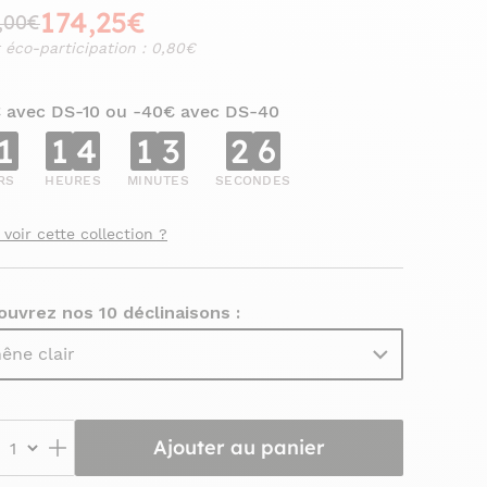
174,25€
,00€
 éco-participation : 0,80€
€ avec DS-10 ou -40€ avec DS-40
1
1
4
1
3
2
4
RS
HEURES
MINUTES
SECONDES
 voir cette collection ?
uvrez nos 10 déclinaisons :
êne clair
Ajouter au panier