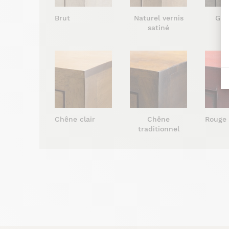
Brut
Naturel vernis
Gris
satiné
s
Chêne clair
Chêne
Rouge
traditionnel