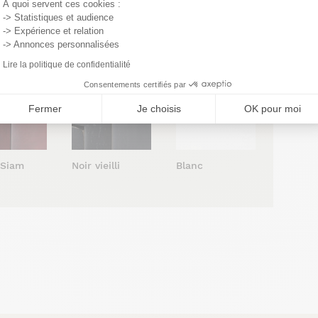
À quoi servent ces cookies :
-> Statistiques et audience
 vernis
Cendré vernis
Cacao vernis
-> Expérience et relation
atiné
satiné
satiné
-> Annonces personnalisées
Lire la politique de confidentialité
Consentements certifiés par
Fermer
Je choisis
OK pour moi
Blanc
 Siam
Noir vieilli