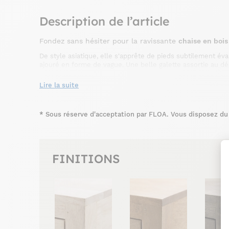
Description de l’article
Fondez sans hésiter pour la ravissante
chaise en bois
De style asiatique, elle s'apprête de pieds subtilement év
ajouré en forme de vague. Une belle galette assortie au d
augmentant son confort. Ses finitions variées quant à el
cm, vous en enrichirez allégrement le décor de votre véran
Lire la suite
ici
l'ensemble de la collection en cliquant
.
*
Sous réserve d'acceptation par FLOA. Vous disposez du d
FINITIONS