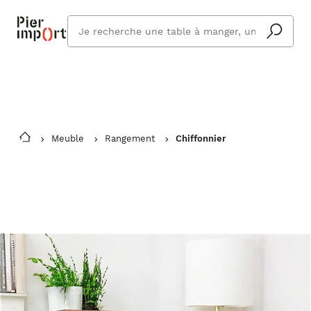
Commandez même en vacances !
En savoir plus
Vous êtes absent ? Pier Import s'adapte
Que
et vous livre à votre retour.
cherchez
vous ?
Meuble
Rangement
Chiffonnier