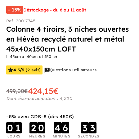
- 15%
Déstockage - du 6 au 11 août
Ref. 30017745
Colonne 4 tiroirs, 3 niches ouvertes
en Hévéa recyclé naturel et métal
45x40x150cm LOFT
L 45cm x l40cm x h150 cm
4.5/5
(2 avis)
Questions utilisateurs
424,15€
499,00€
Dont éco-participation : 4,20€
-6% avec GDS-6 (dès 450€)
0
1
2
0
4
6
3
2
JOURS
HEURES
MINUTES
SECONDES