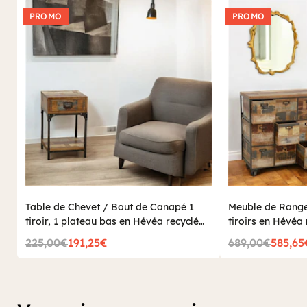
PROMO
PROMO
Table de Chevet / Bout de Canapé 1
Meuble de Range
tiroir, 1 plateau bas en Hévéa recyclé
tiroirs en Hévéa 
coloré et métal 35x35x55cm LOFT
76x35x83cm LO
225,00€
191,25€
689,00€
585,65
COLORS