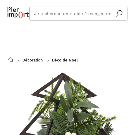
Commandez même en vacances !
En savoir plus
Vous êtes absent ? Pier Import s'adapte
Que
et vous livre à votre retour.
cherchez
vous ?
Décoration
Déco de Noël