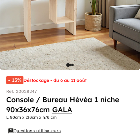
- 15%
Déstockage - du 6 au 11 août
Ref. 20028247
Console / Bureau Hévéa 1 niche
90x36x76cm
GALA
L 90cm x l36cm x h76 cm
Questions utilisateurs