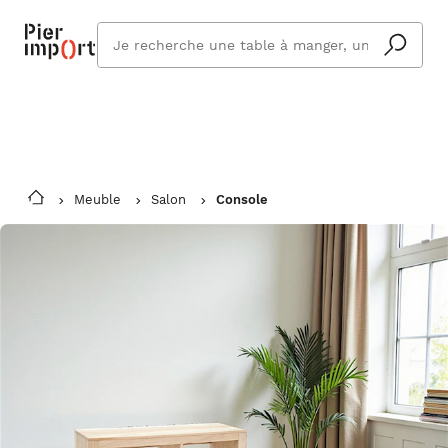
Commandez même en vacances !
En savoir plus
Vous êtes absent ? Pier Import s'adapte
Que
et vous livre à votre retour.
cherchez
vous ?
Meuble
Salon
Console