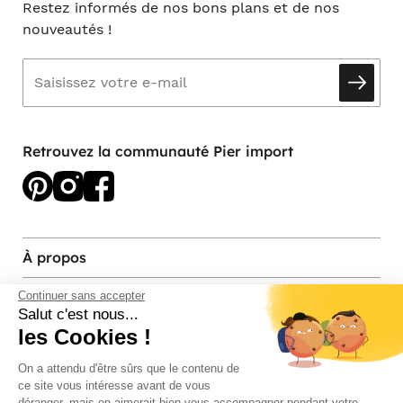
Restez informés de nos bons plans et de nos
nouveautés !
Retrouvez la communauté Pier import
À propos
Services et contact
Continuer sans accepter
Salut c'est nous...
les Cookies !
Magasins et Showrooms
On a attendu d'être sûrs que le contenu de
ce site vous intéresse avant de vous
Modes de paiement acceptés
déranger, mais on aimerait bien vous accompagner pendant votre