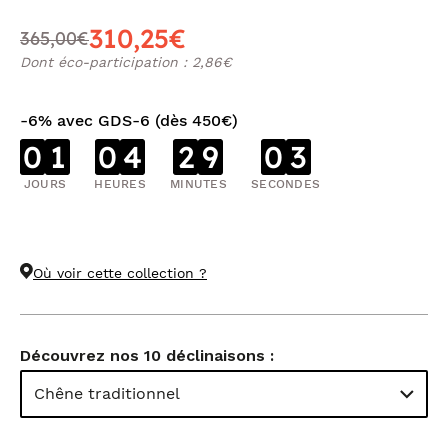
310,25€
365,00€
Dont éco-participation : 2,86€
-6% avec GDS-6 (dès 450€)
0
1
0
4
2
9
0
3
JOURS
HEURES
MINUTES
SECONDES
Où voir cette collection ?
Découvrez nos 10 déclinaisons :
Chêne traditionnel