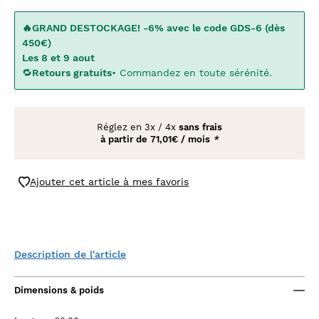
🔥GRAND DESTOCKAGE! -6% avec le code GDS-6 (dès
450€)
Les 8 et 9 aout
🔁
Retours gratuits
• Commandez en toute sérénité.
Réglez en
3x
/
4x
sans frais
à partir de
71,01€ / mois
*
Ajouter cet article à mes favoris
Description de l'article
Dimensions & poids