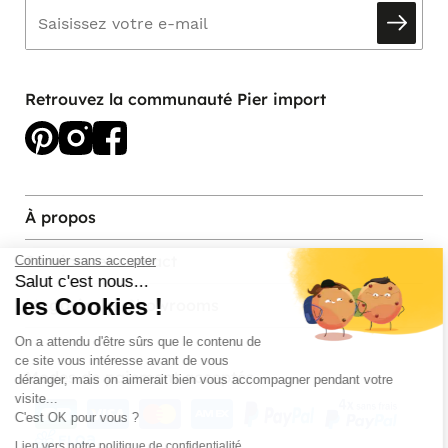
Retrouvez la communauté Pier import
À propos
Services et contact
Continuer sans accepter
Salut c'est nous...
les Cookies !
Magasins et Showrooms
On a attendu d'être sûrs que le contenu de
ce site vous intéresse avant de vous
Modes de paiement acceptés
déranger, mais on aimerait bien vous accompagner pendant votre
visite...
C'est OK pour vous ?
Lien vers notre politique de confidentialité