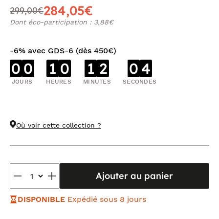
284,05€
299,00€
Dont éco-participation : 3,88€
-6% avec GDS-6 (dès 450€)
0
0
1
0
1
2
0
4
JOURS
HEURES
MINUTES
SECONDES
Où voir cette collection ?
Ajouter au panier
DISPONIBLE
Expédié sous 8 jours