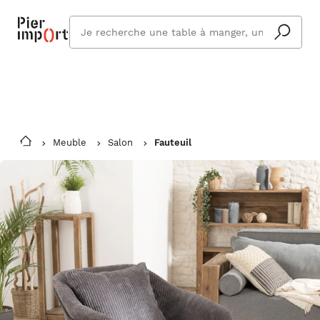
Commandez même en vacances !
En savoir plus
Vous êtes absent ? Pier Import s'adapte
Que
et vous livre à votre retour.
cherchez
vous ?
Meuble
Salon
Fauteuil