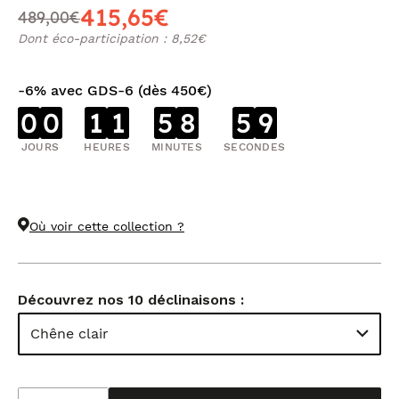
415,65€
489,00€
Dont éco-participation : 8,52€
-6% avec GDS-6 (dès 450€)
0
0
1
1
5
8
5
9
JOURS
HEURES
MINUTES
SECONDES
Où voir cette collection ?
Découvrez nos 10 déclinaisons :
Chêne clair