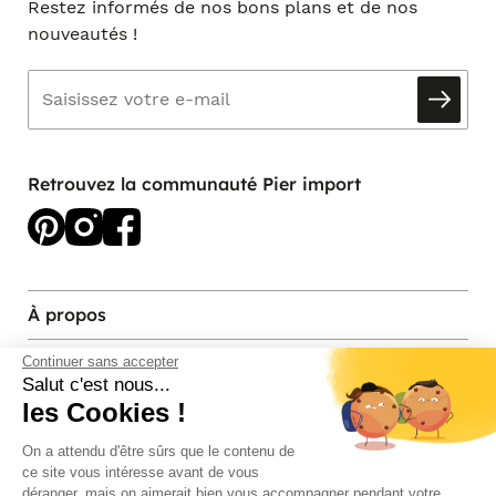
Restez informés de nos bons plans et de nos
nouveautés !
Retrouvez la communauté Pier import
À propos
Services et contact
Continuer sans accepter
Salut c'est nous...
les Cookies !
Magasins et Showrooms
On a attendu d'être sûrs que le contenu de
ce site vous intéresse avant de vous
Modes de paiement acceptés
déranger, mais on aimerait bien vous accompagner pendant votre