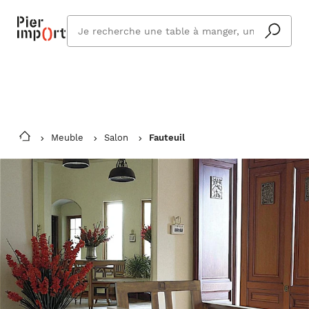
Commandez même en vacances !
En savoir plus
Vous êtes absent ? Pier Import s'adapte
Que
et vous livre à votre retour.
cherchez
vous ?
Meuble
Salon
Fauteuil