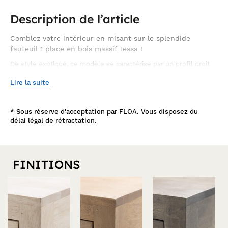
Description de l’article
Comblez votre intérieur en misant sur le splendide
fauteuil 1 place en bois massif Tessa !
De style exotique, ce modèle se caractérise par un profil droit
et une structure entièrement ajourée, qui allège l'ensemble. A
relever éventuellement de jolis coussins tendance, il est
Lire la suite
entièrement conçu en hévéa et se décline dans des nuances
variées. l'associer au décor ambiant est ainsi un jeu d'enfant. De
dimensions 76x80x80 cm, vous l'intégrerez aisément dans votre
*
Sous réserve d'acceptation par FLOA. Vous disposez du
salon, chambre ou véranda modernes. Découvrez l'ensemble de
délai légal de rétractation.
ici
la collection en cliquant
.
FINITIONS