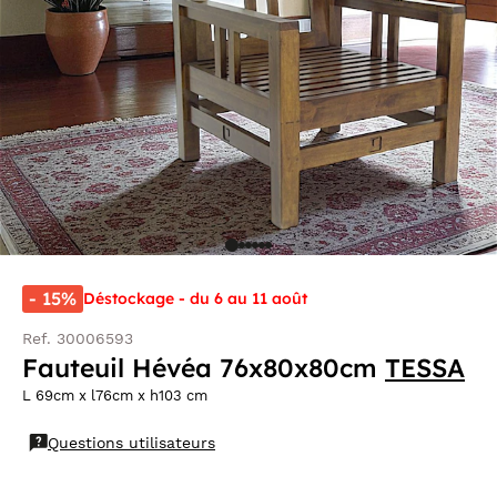
- 15%
Déstockage - du 6 au 11 août
Ref. 30006593
Fauteuil Hévéa 76x80x80cm
TESSA
L 69cm x l76cm x h103 cm
Questions utilisateurs