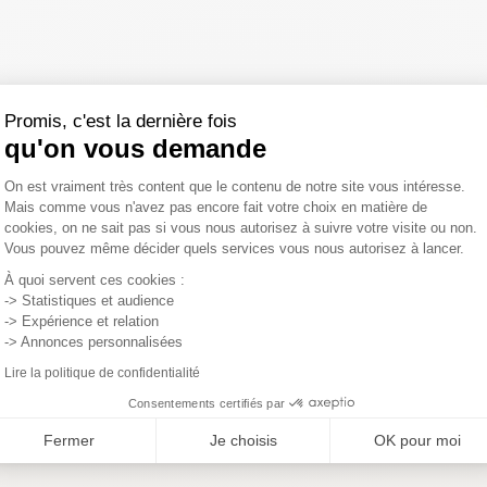
élai légal de rétractation.
Promis, c'est la dernière fois
qu'on vous demande
Plateforme de Gestion du Consentemen
On est vraiment très content que le contenu de notre site vous intéresse.
Mais comme vous n'avez pas encore fait votre choix en matière de
cookies, on ne sait pas si vous nous autorisez à suivre votre visite ou non.
Vous pouvez même décider quels services vous nous autorisez à lancer.
Axeptio consent
À quoi servent ces cookies :
ents (0)
-> Statistiques et audience
-> Expérience et relation
-> Annonces personnalisées
Lire la politique de confidentialité
Consentements certifiés par
Fermer
Je choisis
OK pour moi