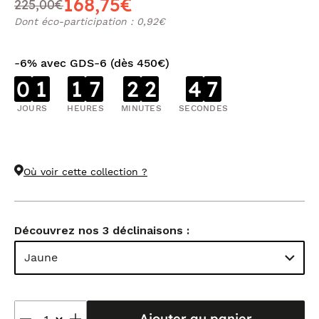
168,75€
225,00€
Dont éco-participation : 0,92€
-6% avec GDS-6 (dès 450€)
0
1
1
7
2
2
4
7
JOURS
HEURES
MINUTES
SECONDES
Où voir cette collection ?
Découvrez nos 3 déclinaisons :
Jaune
Ajouter au panier