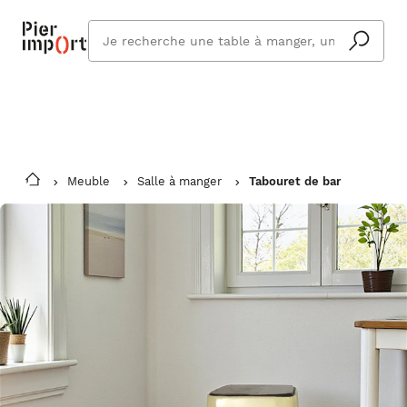
Commandez même en vacances !
En savoir plus
Vous êtes absent ? Pier Import s'adapte
Que
et vous livre à votre retour.
cherchez
vous ?
Meuble
Salle à manger
Tabouret de bar