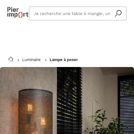
Commandez même en vacances !
En savoir plus
Vous êtes absent ? Pier Import s'adapte
Que
et vous livre à votre retour.
cherchez
vous ?
Luminaire
Lampe à poser