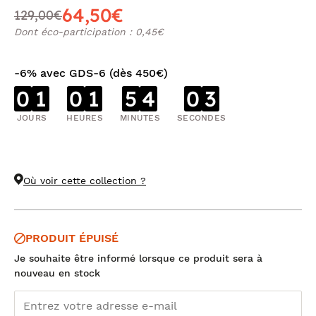
64,50€
129,00€
Dont éco-participation : 0,45€
-6% avec GDS-6 (dès 450€)
0
1
0
1
5
4
0
3
JOURS
HEURES
MINUTES
SECONDES
Où voir cette collection ?
PRODUIT ÉPUISÉ
Je souhaite être informé lorsque ce produit sera à
nouveau en stock