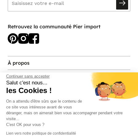
Retrouvez la communauté Pier import
À propos
Services et contact
Continuer sans accepter
Salut c'est nous...
les Cookies !
Magasins et Showrooms
On a attendu d'être sûrs que le contenu de
ce site vous intéresse avant de vous
Modes de paiement acceptés
déranger, mais on aimerait bien vous accompagner pendant votre
visite...
C'est OK pour vous ?
Lien vers notre politique de confidentialité