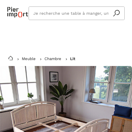
Commandez même en vacances !
En savoir plus
Vous êtes absent ? Pier Import s'adapte
Que
et vous livre à votre retour.
cherchez
vous ?
Meuble
Chambre
Lit