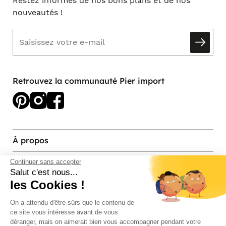
Restez informés de nos bons plans et de nos
nouveautés !
Retrouvez la communauté Pier import
À propos
Services et contact
Continuer sans accepter
Salut c'est nous...
les Cookies !
Magasins et Showrooms
On a attendu d'être sûrs que le contenu de
ce site vous intéresse avant de vous
Modes de paiement acceptés
déranger, mais on aimerait bien vous accompagner pendant votre