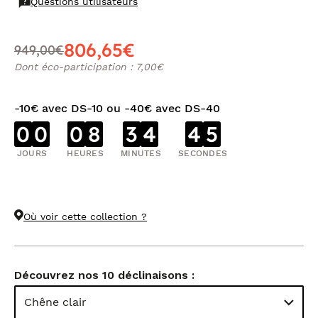
Questions utilisateurs
806,65€
949,00€
Dont éco-participation : 7,00€
-10€ avec DS-10 ou -40€ avec DS-40
0
0
0
8
3
4
4
4
JOURS
HEURES
MINUTES
SECONDES
Où voir cette collection ?
Découvrez nos 10 déclinaisons :
Chêne clair