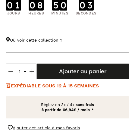
0
1
0
8
5
0
0
3
JOURS
HEURES
MINUTES
SECONDES
Où voir cette collection ?
Ajouter au panier
EXPÉDIABLE SOUS 12 À 15 SEMAINES
Réglez en
3x
/
4x
sans frais
à partir de
66,94€ / mois
*
Ajouter cet article à mes favoris