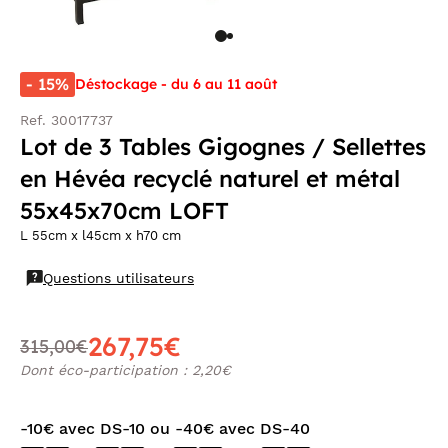
- 15%
Déstockage - du 6 au 11 août
Ref. 30017737
Lot de 3 Tables Gigognes / Sellettes
en Hévéa recyclé naturel et métal
55x45x70cm LOFT
L 55cm x l45cm x h70 cm
Questions utilisateurs
267,75€
315,00€
Dont éco-participation : 2,20€
-10€ avec DS-10 ou -40€ avec DS-40