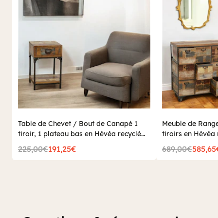
Table de Chevet / Bout de Canapé 1
Meuble de Range
tiroir, 1 plateau bas en Hévéa recyclé
tiroirs en Hévéa 
coloré et métal 35x35x55cm LOFT
76x35x83cm LO
225,00€
191,25€
689,00€
585,65
COLORS