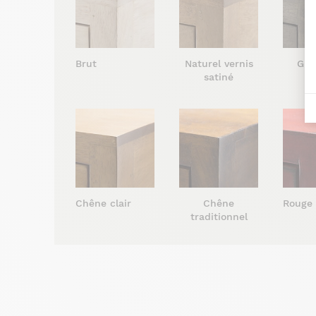
Brut
Naturel vernis
Gris
satiné
s
Chêne clair
Chêne
Rouge
traditionnel