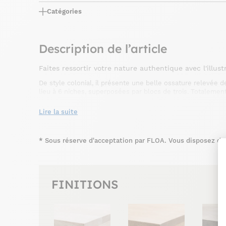
Catégories
Description de l’article
Faites ressortir votre nature authentique avec l'illus
De style colonial, il présente une belle ossature relevée de 
lieu à 6 niches, superposées par blocs de trois. Totalemen
sobre au plus rayonnant, il permet un rangement efficace 
140x45x58 cm,vous lui ferez une place dans votre salon esp
Lire la suite
ici
cliquant
.
*
Sous réserve d'acceptation par FLOA. Vous disposez du d
FINITIONS