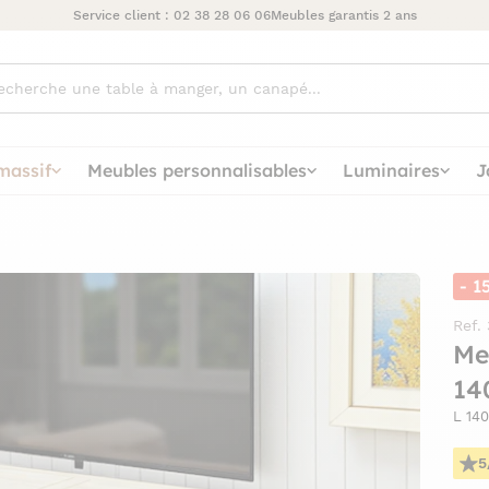
Service client :
02 38 28 06 06
Meubles garantis 2 ans
ez
massif
Meubles personnalisables
Luminaires
J
- 1
Ref.
Me
14
L 14
5