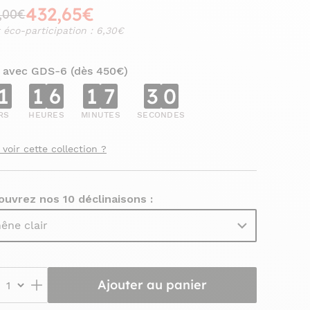
432,65€
,00€
 éco-participation : 6,30€
 avec GDS-6 (dès 450€)
1
1
6
1
7
2
9
RS
HEURES
MINUTES
SECONDES
 voir cette collection ?
uvrez nos 10 déclinaisons :
êne clair
Ajouter au panier