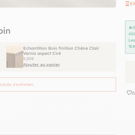
E
🔥
oin
45
Les
🔁
R
Echantillon Bois finition Chêne Clair
Vernis aspect Ciré
5,00€
Ajouter au panier
roduits d'entretien
A