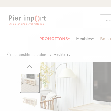
Que
cherch
vous ?
PROMOTIONS
Meubles
Bois 
Meuble
Salon
Meuble TV