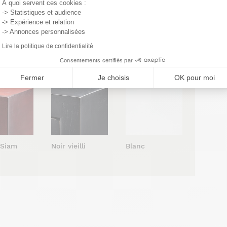
À quoi servent ces cookies :
-> Statistiques et audience
-> Expérience et relation
-> Annonces personnalisées
 vernis
Cendré vernis
Cacao vernis
Lire la politique de confidentialité
atiné
satiné
satiné
Consentements certifiés par
Fermer
Je choisis
OK pour moi
Blanc
 Siam
Noir vieilli