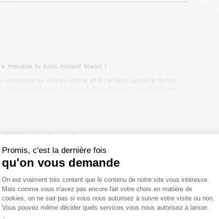
tre meuble tv bois massif Maori !
croisillons au niveau latéral et à l'arrière, laquelle donne
t réalisé en hévéa et proposé dans 9 coloris allant du plus
de l'ensemble du matériel audiovisuel. De dimensions
rit asiatique. Découvrez l'ensemble de la collection en
élai légal de rétractation.
Promis, c'est la dernière fois
qu'on vous demande
Plateforme de Gestion du Consentemen
On est vraiment très content que le contenu de notre site vous intéresse.
Mais comme vous n'avez pas encore fait votre choix en matière de
cookies, on ne sait pas si vous nous autorisez à suivre votre visite ou non.
Vous pouvez même décider quels services vous nous autorisez à lancer.
Axeptio consent