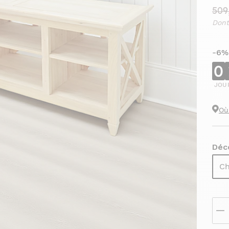
509
Dont
-6%
0
JOU
Où
Déco
Ch