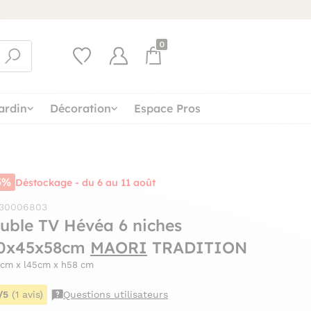
0
ardin
Décoration
Espace Pros
5%
Déstockage - du 6 au 11 août
 30006803
uble TV Hévéa 6 niches
0x45x58cm
MAORI
TRADITION
0cm x l45cm x h58 cm
/5
(1 avis)
Questions utilisateurs