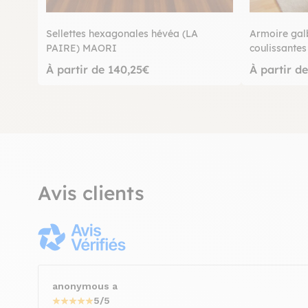
Sellettes hexagonales hévéa (LA
Armoire gal
PAIRE) MAORI
coulissant
TRADITION
À partir de 140,25€
À partir d
Avis clients
anonymous a
5/5