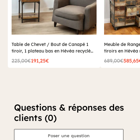
Table de Chevet / Bout de Canapé 1
Meuble de Range
tiroir, 1 plateau bas en Hévéa recyclé
tiroirs en Hévéa 
coloré et métal 35x35x55cm LOFT
76x35x83cm LO
225,00€
191,25€
689,00€
585,65
COLORS
Questions & réponses des
clients (0)
Poser une question