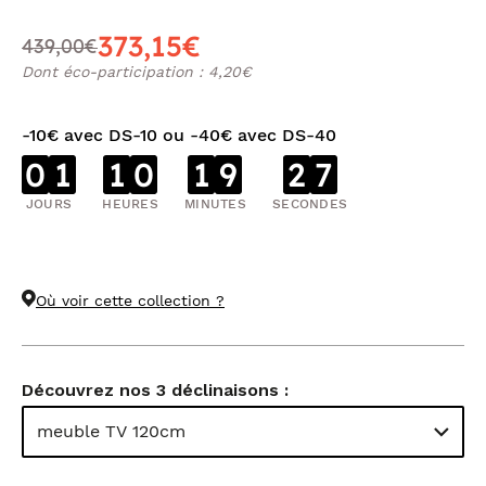
373,15€
439,00€
Dont éco-participation : 4,20€
-10€ avec DS-10 ou -40€ avec DS-40
0
1
1
0
1
9
2
7
JOURS
HEURES
MINUTES
SECONDES
Où voir cette collection ?
Découvrez nos 3 déclinaisons :
meuble TV 120cm