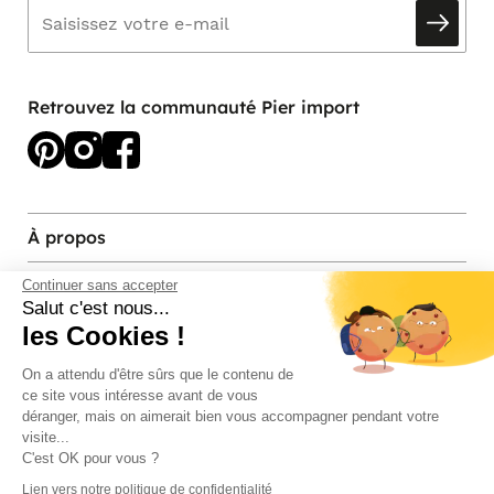
Retrouvez la communauté Pier import
À propos
Services et contact
Continuer sans accepter
Salut c'est nous...
les Cookies !
Magasins et Showrooms
On a attendu d'être sûrs que le contenu de
ce site vous intéresse avant de vous
Modes de paiement acceptés
déranger, mais on aimerait bien vous accompagner pendant votre
visite...
C'est OK pour vous ?
Lien vers notre politique de confidentialité