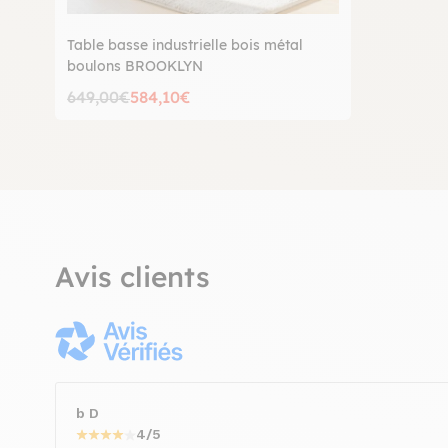
Table basse industrielle bois métal
boulons BROOKLYN
649,00€
584,10€
Avis clients
b D
4/5