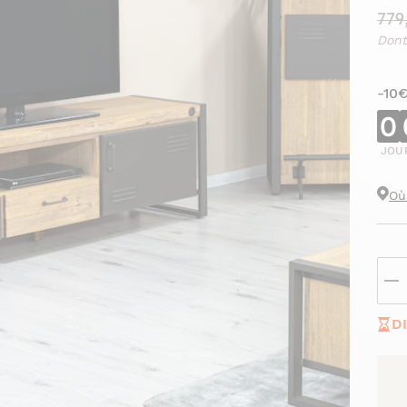
779
Dont
-10
0
JOU
Où
D