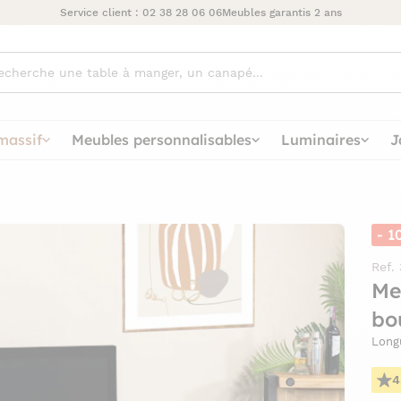
Service client :
02 38 28 06 06
Meubles garantis 2 ans
ez
massif
Meubles personnalisables
Luminaires
J
- 1
Ref.
Me
bo
Long
4