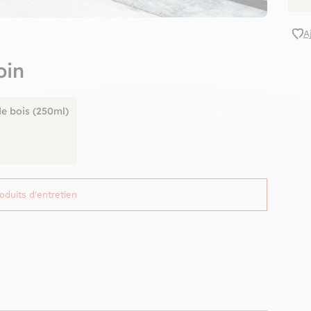
A
oin
de bois (250ml)
roduits d'entretien