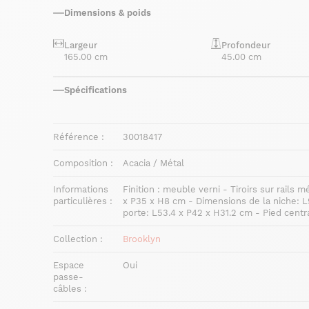
Dimensions & poids
Largeur
Profondeur
165.00 cm
45.00 cm
Spécifications
Référence :
30018417
Composition :
Acacia / Métal
Informations
Finition : meuble verni - Tiroirs sur rails 
particulières :
x P35 x H8 cm - Dimensions de la niche: L
porte: L53.4 x P42 x H31.2 cm - Pied centra
Collection :
Brooklyn
Espace
Oui
passe-
câbles :