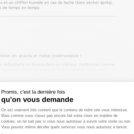
es et un chiffon humide en cas de tache (bien sécher après).
ois de temps en temps
évision en acacia et métal indémodable !
on industrielle se fondra dans un intérieur traditionnel comme
nspiration indus' en acacia et métal possède 1 porte en
chaleur du bois exotique à la rigueur du métal, ce meuble télé
spect authentique. Robuste et pratique, ce meuble vous
 en acacia et métal, 1 porte métal, 2 tiroirs dont un en métal
Promis, c'est la dernière fois
er ou pièce de vie. Face à votre fauteuil, chaise ou canapé, ce
qu'on vous demande
élai légal de rétractation.
able à votre intérieur ! Avec ses 2 tiroirs profonds et sa
 objets en tous genres, câbles, livres ou bibelots.
Plateforme de Gestion du Consentemen
On est vraiment très content que le contenu de notre site vous intéresse.
collection Brooklyn
r les autres meubles de notre
.
Mais comme vous n'avez pas encore fait votre choix en matière de
cookies, on ne sait pas si vous nous autorisez à suivre votre visite ou non.
Vous pouvez même décider quels services vous nous autorisez à lancer.
Axeptio consent