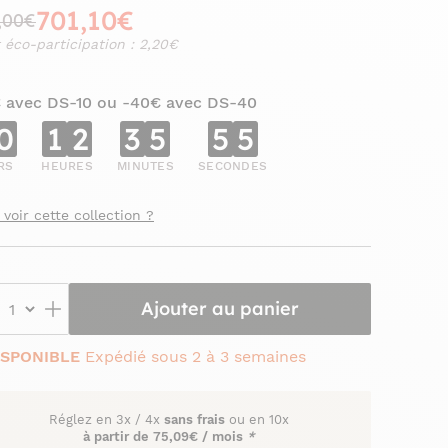
701,10€
,00€
 éco-participation : 2,20€
€ avec DS-10 ou -40€ avec DS-40
0
1
2
3
5
5
4
RS
HEURES
MINUTES
SECONDES
 voir cette collection ?
Ajouter au panier
ISPONIBLE
Expédié sous 2 à 3 semaines
Réglez en
3x
/
4x
sans frais
ou en 10x
à partir de
75,09€ / mois
*