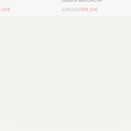
boulons BROOKLYN
3,10€
649,00€
584,10€