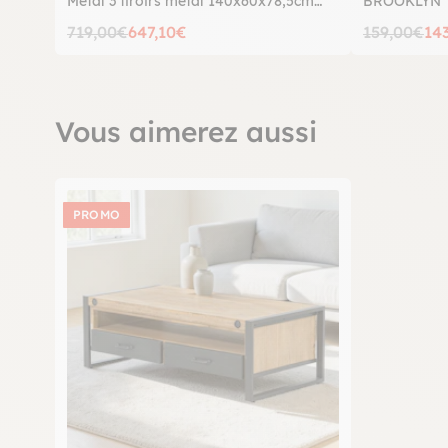
Métal 3 tiroirs métal 140x60x78,5cm
BROOKLYN
BROOKLYN
719,00€
647,10€
159,00€
14
Vous aimerez aussi
PROMO