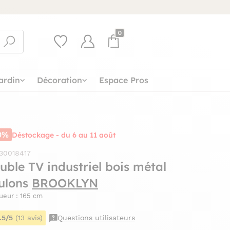
0
ardin
Décoration
Espace Pros
0%
Déstockage - du 6 au 11 août
 30018417
uble TV industriel bois métal
ulons
BROOKLYN
ueur : 165 cm
.5/5
(13 avis)
Questions utilisateurs