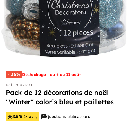
- 35%
Déstockage - du 6 au 11 août
Ref. 30021371
Pack de 12 décorations de noël
"Winter" coloris bleu et paillettes
3.5/5
(3 avis)
Questions utilisateurs