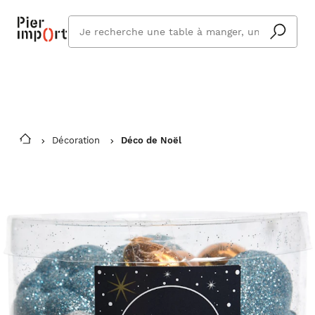
Commandez même en vacances !
En savoir plus
Vous êtes absent ? Pier Import s'adapte
Que
et vous livre à votre retour.
cherchez
vous ?
Décoration
Déco de Noël