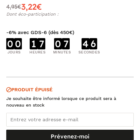
3,22€
4,95€
Dont éco-participation :
-6% avec GDS-6 (dès 450€)
0
0
1
7
0
7
4
6
JOURS
HEURES
MINUTES
SECONDES
PRODUIT ÉPUISÉ
Je souhaite être informé lorsque ce produit sera à
nouveau en stock
Prévenez-moi