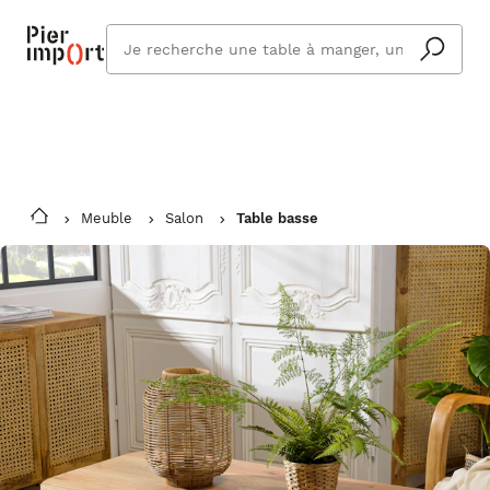
Commandez même en vacances !
En savoir plus
Vous êtes absent ? Pier Import s'adapte
Que
et vous livre à votre retour.
cherchez
vous ?
Meuble
Salon
Table basse