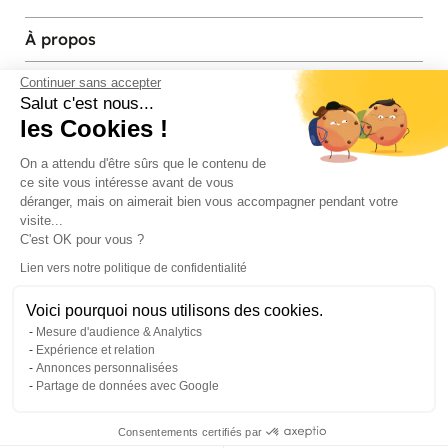
À propos
Services et contact
Continuer sans accepter
Salut c'est nous...
les Cookies !
Magasins et Showrooms
On a attendu d'être sûrs que le contenu de
ce site vous intéresse avant de vous
Modes de paiement acceptés
déranger, mais on aimerait bien vous accompagner pendant votre
visite...
C'est OK pour vous ?
Lien vers notre politique de confidentialité
Voici pourquoi nous utilisons des cookies.
Mesure d'audience & Analytics
Expérience et relation
Annonces personnalisées
Partage de données avec Google
© Pier Import
2026
Mentions legales
·
Credits
·
Plan du site
Consentements certifiés par
0