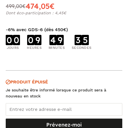
474,05€
499,00€
Dont éco-participation : 4,45€
-6% avec GDS-6 (dès 450€)
0
0
0
9
4
9
3
5
JOURS
HEURES
MINUTES
SECONDES
PRODUIT ÉPUISÉ
Je souhaite être informé lorsque ce produit sera à
nouveau en stock
Prévenez-moi