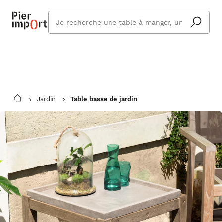
Commandez même en vacances !
En savoir plus
Vous êtes absent ? Pier Import s'adapte
Que
et vous livre à votre retour.
cherchez
vous ?
Jardin
Table basse de jardin