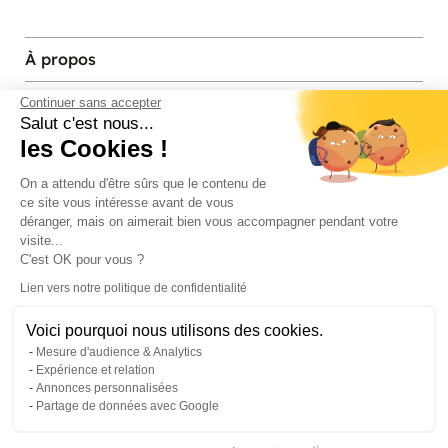
À propos
Services et contact
Continuer sans accepter
Salut c'est nous...
les Cookies !
Magasins et Showrooms
On a attendu d'être sûrs que le contenu de
ce site vous intéresse avant de vous
Modes de paiement acceptés
déranger, mais on aimerait bien vous accompagner pendant votre
visite...
C'est OK pour vous ?
Lien vers notre politique de confidentialité
Voici pourquoi nous utilisons des cookies.
Mesure d'audience & Analytics
Expérience et relation
Annonces personnalisées
Partage de données avec Google
© Pier Import
2026
Mentions legales
·
Credits
·
Plan du site