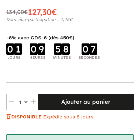
127,30€
134,00€
Dont éco-participation : 4,45€
-6% avec GDS-6 (dès 450€)
0
1
0
9
5
8
0
7
JOURS
HEURES
MINUTES
SECONDES
Ajouter au panier
DISPONIBLE
Expédié sous 8 jours