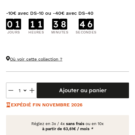
-10€ avec DS-10 ou -40€ avec DS-40
0
1
1
1
3
8
4
6
JOURS
HEURES
MINUTES
SECONDES
Où voir cette collection ?
Ajouter au panier
EXPÉDIÉ FIN NOVEMBRE 2026
Réglez en
3x
/
4x
sans frais
ou en 10x
à partir de
63,61€ / mois
*