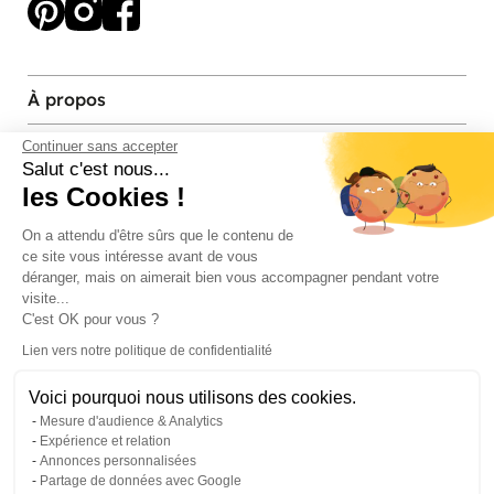
À propos
Services et contact
Continuer sans accepter
Salut c'est nous...
les Cookies !
Magasins et Showrooms
On a attendu d'être sûrs que le contenu de
ce site vous intéresse avant de vous
Modes de paiement acceptés
déranger, mais on aimerait bien vous accompagner pendant votre
visite...
C'est OK pour vous ?
Lien vers notre politique de confidentialité
Voici pourquoi nous utilisons des cookies.
Mesure d'audience & Analytics
Expérience et relation
Annonces personnalisées
Partage de données avec Google
© Pier Import
2026