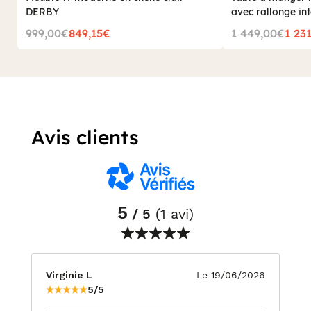
DERBY
avec rallonge in
DERBY
999,00€
849,15€
1 449,00€
1 23
Avis clients
5
/ 5
(1 avi)
Virginie L
Le 19/06/2026
5/5