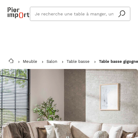
Commandez même en vacances !
En savoir plus
Vous êtes absent ? Pier Import s'adapte
Que
et vous livre à votre retour.
cherchez
vous ?
Meuble
Salon
Table basse
Table basse gigogn