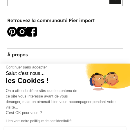
Retrouvez la communauté Pier import
À propos
Services et contact
Continuer sans accepter
Salut c'est nous...
les Cookies !
Magasins et Showrooms
On a attendu d'être sûrs que le contenu de
ce site vous intéresse avant de vous
Modes de paiement acceptés
déranger, mais on aimerait bien vous accompagner pendant votre
visite...
C'est OK pour vous ?
Lien vers notre politique de confidentialité