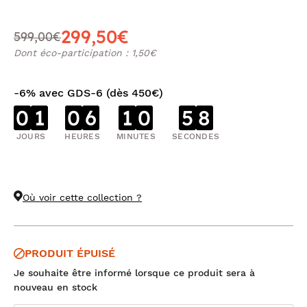
299,50€
599,00€
Dont éco-participation : 1,50€
-6% avec GDS-6 (dès 450€)
0
1
0
6
1
0
5
7
JOURS
HEURES
MINUTES
SECONDES
Où voir cette collection ?
PRODUIT ÉPUISÉ
Je souhaite être informé lorsque ce produit sera à
nouveau en stock