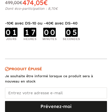
474,05€
499,00€
Dont éco-participation : 8,70€
-10€ avec DS-10 ou -40€ avec DS-40
0
1
1
7
0
0
0
5
JOURS
HEURES
MINUTES
SECONDES
PRODUIT ÉPUISÉ
Je souhaite être informé lorsque ce produit sera à
nouveau en stock
Prévenez-moi