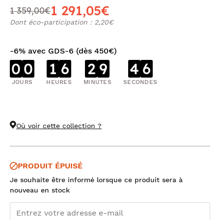
1 291,05€
1 359,00€
Dont éco-participation : 2,20€
-6% avec GDS-6 (dès 450€)
0
0
1
6
2
9
4
6
JOURS
HEURES
MINUTES
SECONDES
Où voir cette collection ?
PRODUIT ÉPUISÉ
Je souhaite être informé lorsque ce produit sera à
nouveau en stock