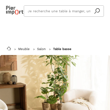
Commandez même en vacances !
En savoir plus
Vous êtes absent ? Pier Import s'adapte
Que
et vous livre à votre retour.
cherchez
vous ?
Meuble
Salon
Table basse