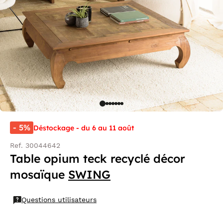
- 5%
Déstockage - du 6 au 11 août
Ref. 30044642
Table opium teck recyclé décor
mosaïque
SWING
Questions utilisateurs