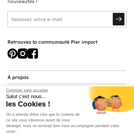
nouveautés !
Retrouvez la communauté Pier import
À propos
Services et contact
Continuer sans accepter
Salut c'est nous...
les Cookies !
Magasins et Showrooms
On a attendu d'être sûrs que le contenu de
ce site vous intéresse avant de vous
Modes de paiement acceptés
déranger, mais on aimerait bien vous accompagner pendant votre
visite...