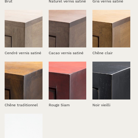
Brut
Naturel vernis satiné
Gris vernis satiné
Cendré vernis satiné
Cacao vernis satiné
Chêne clair
Chêne traditionnel
Rouge Siam
Noir vieilli