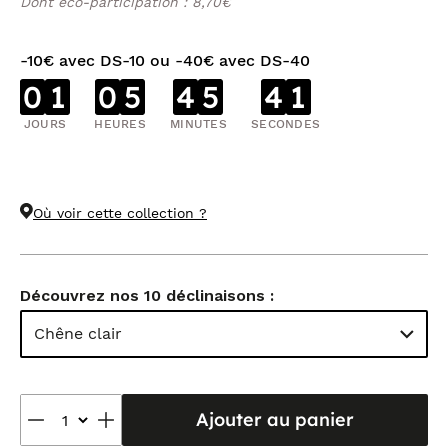
Dont éco-participation : 8,70€
-10€ avec DS-10 ou -40€ avec DS-40
0
1
0
5
4
5
4
0
JOURS
HEURES
MINUTES
SECONDES
Où voir cette collection ?
Découvrez nos 10 déclinaisons :
Chêne clair
Ajouter au panier