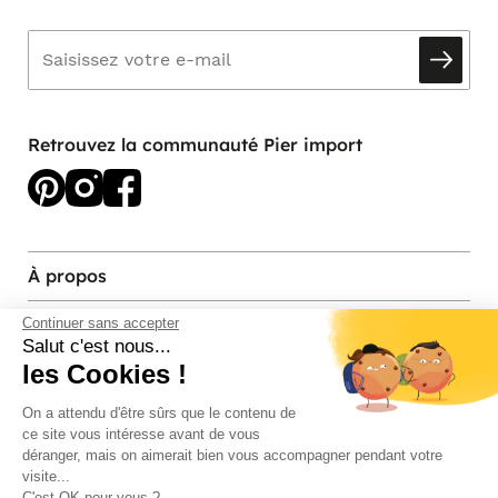
Retrouvez la communauté Pier import
À propos
Services et contact
Continuer sans accepter
Salut c'est nous...
les Cookies !
Magasins et Showrooms
On a attendu d'être sûrs que le contenu de
ce site vous intéresse avant de vous
Modes de paiement acceptés
déranger, mais on aimerait bien vous accompagner pendant votre
visite...
C'est OK pour vous ?