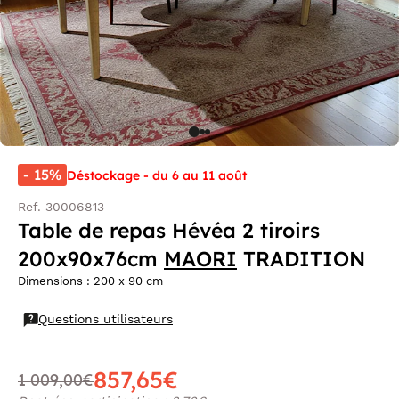
- 15%
Déstockage - du 6 au 11 août
Ref. 30006813
Table de repas Hévéa 2 tiroirs
200x90x76cm
MAORI
TRADITION
Dimensions : 200 x 90 cm
Questions utilisateurs
857,65€
1 009,00€