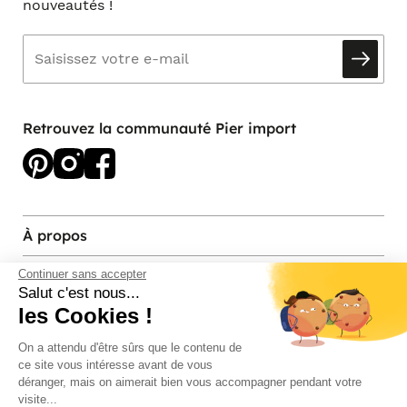
nouveautés !
Retrouvez la communauté Pier import
À propos
Services et contact
Continuer sans accepter
Salut c'est nous...
les Cookies !
Magasins et Showrooms
On a attendu d'être sûrs que le contenu de
ce site vous intéresse avant de vous
Modes de paiement acceptés
déranger, mais on aimerait bien vous accompagner pendant votre
visite...