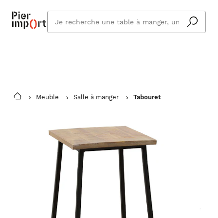
Commandez même en vacances !
En savoir plus
Vous êtes absent ? Pier Import s'adapte
Que
et vous livre à votre retour.
cherchez
vous ?
Meuble
Salle à manger
Tabouret