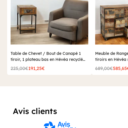
Table de Chevet / Bout de Canapé 1
Meuble de Range
tiroir, 1 plateau bas en Hévéa recyclé
tiroirs en Hévéa 
coloré et métal 35x35x55cm LOFT
76x35x83cm LO
225,00€
191,25€
689,00€
585,65
COLORS
Avis clients