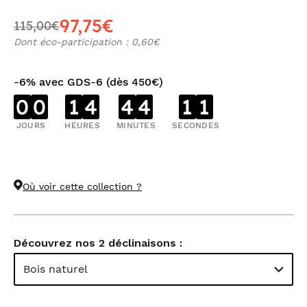
97,75€
115,00€
Dont éco-participation : 0,60€
-6% avec GDS-6 (dès 450€)
0
0
1
4
4
4
1
1
JOURS
HEURES
MINUTES
SECONDES
Où voir cette collection ?
Découvrez nos 2 déclinaisons :
Bois naturel