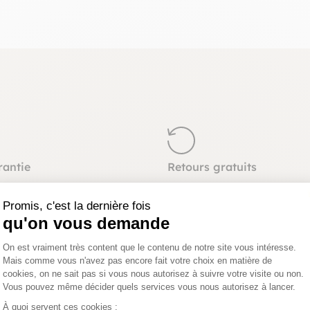
rantie
Retours gratuits
z commander sereinement,
Vous pouvez changer d’avis e
ubles sont garantis pour une
retourner gratuitement votre
Promis, c'est la dernière fois
ans.
jusqu’à 15 jours après la livra
qu'on vous demande
Plateforme de Gestion du Consentemen
On est vraiment très content que le contenu de notre site vous intéresse.
Mais comme vous n'avez pas encore fait votre choix en matière de
cookies, on ne sait pas si vous nous autorisez à suivre votre visite ou non.
Vous pouvez même décider quels services vous nous autorisez à lancer.
Axeptio consent
À quoi servent ces cookies :