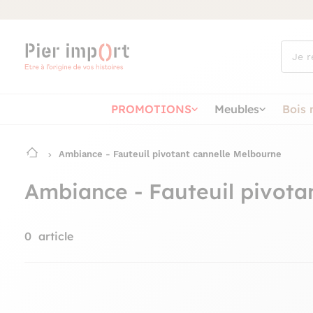
Que
cherch
vous ?
PROMOTIONS
Meubles
Bois 
Ambiance - Fauteuil pivotant cannelle Melbourne
Ambiance - Fauteuil pivota
0
article