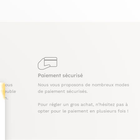
Paiement sécurisé
t nous
Nous vous proposons de nombreux modes
 meuble
de paiement sécurisés.
ison.
Pour régler un gros achat, n’hésitez pas à
t : Personnalisez vos Options
opter pour le paiement en plusieurs fois !