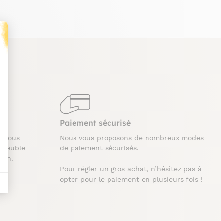
t : Personnalisez vos Options
Paiement sécurisé
t nous
Nous vous proposons de nombreux modes
 meuble
de paiement sécurisés.
ison.
Pour régler un gros achat, n’hésitez pas à
opter pour le paiement en plusieurs fois !