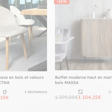
-15%
ave en bois et velours
Buffet moderne haut en mar
 ETNA
bois MASSA
2 
3 déclinaisons
1 299,00€
1 104,15€
,15€