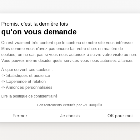
Promis, c'est la dernière fois
qu'on vous demande
Plateforme de Gestion du Consentemen
On est vraiment très content que le contenu de notre site vous intéresse.
Mais comme vous n'avez pas encore fait votre choix en matière de
cookies, on ne sait pas si vous nous autorisez à suivre votre visite ou non.
Vous pouvez même décider quels services vous nous autorisez à lancer.
Axeptio consent
À quoi servent ces cookies :
-> Statistiques et audience
rantie
Retours gratuits
-> Expérience et relation
z commander sereinement,
Vous pouvez changer d’avis e
-> Annonces personnalisées
ubles sont garantis pour une
retourner gratuitement votre
Lire la politique de confidentialité
ans.
jusqu’à 15 jours après la livra
Consentements certifiés par
Fermer
Je choisis
OK pour moi