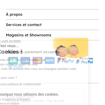
À propos
Services et contact
Magasins et Showrooms
Continuer sans accepter
Salut c'est nous...
les Cookies !
Modes de paiement acceptés
On a attendu d'être sûrs que le contenu de
ce site vous intéresse avant de vous
déranger, mais on aimerait bien vous accompagner pendant votre
visite...
C'est OK pour vous ?
Lien vers notre politique de confidentialité
Voici pourquoi nous utilisons des cookies.
© Pier Import
2026
Mesure d'audience & Analytics
Mentions legales
·
Credits
·
Plan du site
Expérience et relation