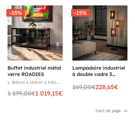
-15%
-15%
Buffet industriel métal
Lampadaire industriel
verre ROADIES
à double cadre 3
lampes RALF
L 180cm x l40cm x h92
269,00€
228,65€
cm
1 199,00€
1 019,15€
Haut de page