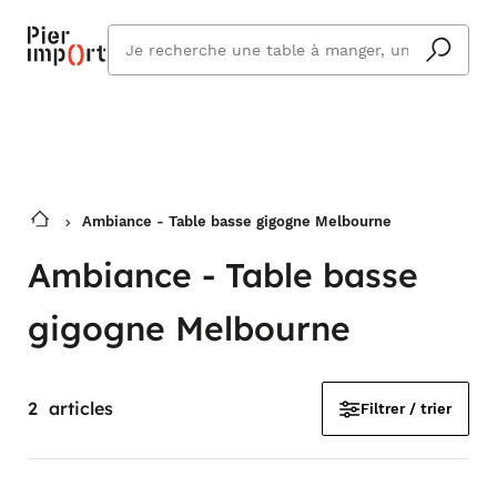
Commandez même en vacances !
En savoir plus
Vous êtes absent ? Pier Import s'adapte
Que
et vous livre à votre retour.
cherchez
vous ?
Ambiance - Table basse gigogne Melbourne
Ambiance - Table basse
gigogne Melbourne
2
articles
Filtrer / trier