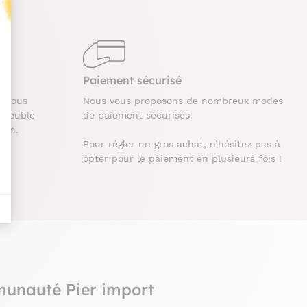
t : Personnalisez vos Options
Paiement sécurisé
t nous
Nous vous proposons de nombreux modes
 meuble
de paiement sécurisés.
ison.
Pour régler un gros achat, n’hésitez pas à
opter pour le paiement en plusieurs fois !
munauté Pier import