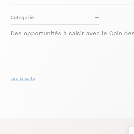
Catégorie
Des opportunités à saisir avec le Coin de
Notre objectif ? Eviter de jeter ou détruire des meubles si
faites un choix écologique et économique !
Lire la suite
Les
meubles d'occasion
de notre rayon le "Coin des bonnes 
d'occasion
peuvent néanmoins être utilisés normalement, leu
défauts, voire de les faire disparaître.
Ces
meubles d'occasion
devront faire l'objet d'un contrôle 
Pour toute question, notre service client se tient bien évi