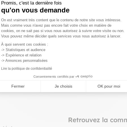
Promis, c'est la dernière fois
qu'on vous demande
Plateforme de Gestion du Consentemen
On est vraiment très content que le contenu de notre site vous intéresse.
Mais comme vous n'avez pas encore fait votre choix en matière de
cookies, on ne sait pas si vous nous autorisez à suivre votre visite ou non.
rantie
Retours gratuits
Vous pouvez même décider quels services vous nous autorisez à lancer.
Axeptio consent
z commander sereinement,
Vous pouvez changer d’avis e
À quoi servent ces cookies :
ubles sont garantis pour une
retourner gratuitement votre
-> Statistiques et audience
ans.
jusqu’à 15 jours après la livra
-> Expérience et relation
-> Annonces personnalisées
Lire la politique de confidentialité
Consentements certifiés par
Fermer
Je choisis
OK pour moi
Retrouvez la com