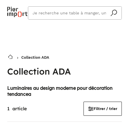
Commandez même en vacances !
En savoir plus
Vous êtes absent ? Pier Import s'adapte
Que
et vous livre à votre retour.
cherchez
vous ?
Collection ADA
Collection ADA
Luminaires au design moderne pour décoration
tendancea
1
article
Filtrer / trier