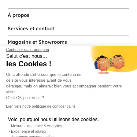
À propos
Services et contact
Magasins et Showrooms
Continuer sans accepter
Salut c'est nous...
les Cookies !
Modes de paiement acceptés
On a attendu d'être sûrs que le contenu de
ce site vous intéresse avant de vous
déranger, mais on aimerait bien vous accompagner pendant votre
visite...
C'est OK pour vous ?
Lien vers notre politique de confidentialité
Voici pourquoi nous utilisons des cookies.
© Pier Import
2026
Mesure d'audience & Analytics
Mentions legales
·
Credits
·
Plan du site
Expérience et relation