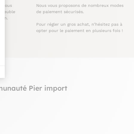
t : Personnalisez vos Options
t nous
Nous vous proposons de nombreux modes
 meuble
de paiement sécurisés.
ison.
Pour régler un gros achat, n’hésitez pas à
opter pour le paiement en plusieurs fois !
munauté Pier import