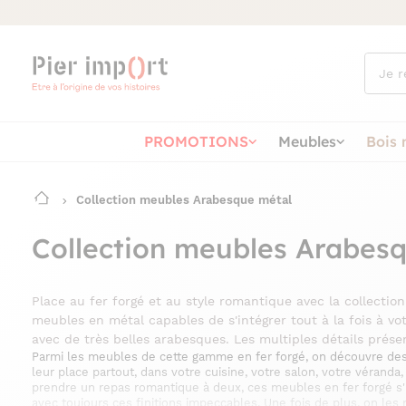
Que
cherch
vous ?
PROMOTIONS
Meubles
Bois 
Collection meubles Arabesque métal
Collection meubles Arabes
Place au fer forgé et au style romantique avec la collecti
meubles en métal capables de s'intégrer tout à la fois à votr
avec de très belles arabesques. Les multiples détails pré
Parmi les meubles de cette gamme en fer forgé, on découvre des t
leur place partout, dans votre cuisine, votre salon, votre véranda
prendre un repas romantique à deux, ces meubles en fer forgé 
avec toujours ces finitions impeccables. Une fois de plus, on le