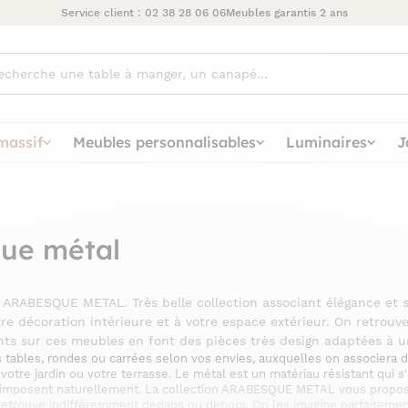
Service client :
02 38 28 06 06
Meubles garantis 2 ans
ez
massif
Meubles personnalisables
Luminaires
J
que métal
on ARABESQUE METAL. Très belle collection associant élégance et
e décoration intérieure et à votre espace extérieur. On retrouve i
sents sur ces meubles en font des pièces très design adaptées à
ables, rondes ou carrées selon vos envies, auxquelles on associera de 
, votre jardin ou votre terrasse. Le métal est un matériau résistant qui
s'imposent naturellement. La collection ARABESQUE METAL vous propos
s retrouve indifféremment dedans ou dehors. On les imagine parfaiteme