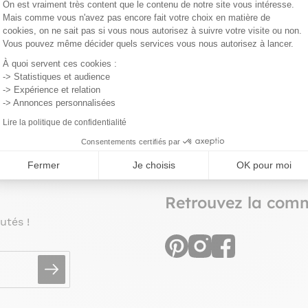
Plateforme de Gestion du Consentemen
On est vraiment très content que le contenu de notre site vous intéresse.
z commander sereinement,
Vous pouvez changer d’avis e
Mais comme vous n'avez pas encore fait votre choix en matière de
ubles sont garantis pour une
retourner gratuitement votre
cookies, on ne sait pas si vous nous autorisez à suivre votre visite ou non.
ans.
jusqu’à 15 jours après la livra
Vous pouvez même décider quels services vous nous autorisez à lancer.
Axeptio consent
À quoi servent ces cookies :
-> Statistiques et audience
-> Expérience et relation
-> Annonces personnalisées
Lire la politique de confidentialité
Consentements certifiés par
Fermer
Je choisis
OK pour moi
Retrouvez la com
utés !