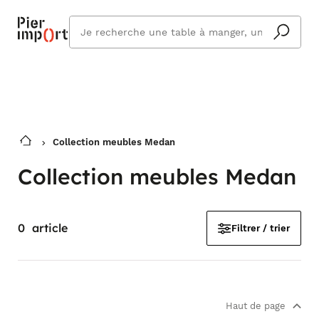
Commandez même en vacances !
En savoir plus
Vous êtes absent ? Pier Import s'adapte
Que
et vous livre à votre retour.
cherchez
vous ?
Collection meubles Medan
Collection meubles Medan
0
article
Filtrer / trier
Haut de page