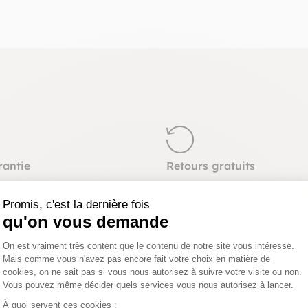
rantie
Retours gratuits
z commander sereinement,
Vous pouvez changer d’avis e
ubles sont garantis pour une
retourner gratuitement votre
Promis, c'est la dernière fois
ans.
jusqu’à 15 jours après la livra
qu'on vous demande
Plateforme de Gestion du Consentemen
On est vraiment très content que le contenu de notre site vous intéresse.
Mais comme vous n'avez pas encore fait votre choix en matière de
cookies, on ne sait pas si vous nous autorisez à suivre votre visite ou non.
Vous pouvez même décider quels services vous nous autorisez à lancer.
Axeptio consent
À quoi servent ces cookies :