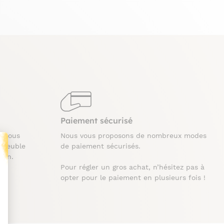
Paiement sécurisé
t nous
Nous vous proposons de nombreux modes
 meuble
de paiement sécurisés.
ison.
Pour régler un gros achat, n’hésitez pas à
t : Personnalisez vos Options
opter pour le paiement en plusieurs fois !