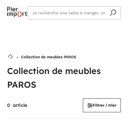
Commandez même en vacances !
En savoir plus
Vous êtes absent ? Pier Import s'adapte
Que
et vous livre à votre retour.
cherchez
vous ?
Collection de meubles PAROS
Collection de meubles
PAROS
0
article
Filtrer / trier