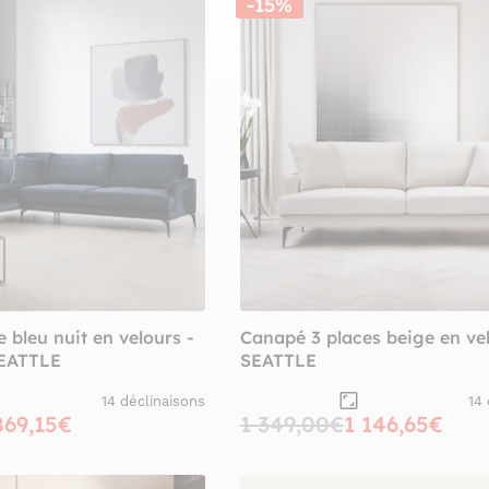
-15%
 bleu nuit en velours -
Canapé 3 places beige en ve
SEATTLE
SEATTLE
14 déclinaisons
14
869,15€
1 349,00€
1 146,65€