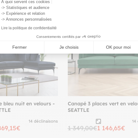
À quoi servent ces cookies :
-> Statistiques et audience
-15%
-> Expérience et relation
-> Annonces personnalisées
Lire la politique de confidentialité
Consentements certifiés par
Fermer
Je choisis
OK pour moi
 bleu nuit en velours -
Canapé 3 places vert en velo
ATTLE
SEATTLE
14 déclinaisons
14
869,15€
1 349,00€
1 146,65€