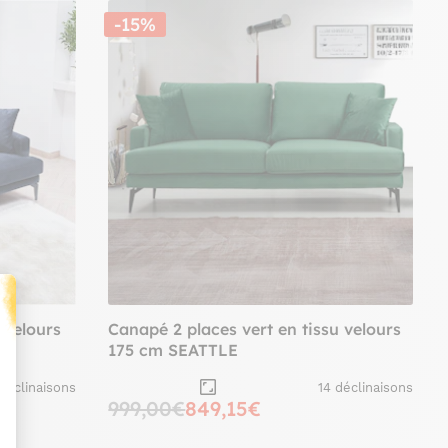
-15%
 velours
Canapé 2 places vert en tissu velours
175 cm SEATTLE
t : Personnalisez vos Options
 déclinaisons
14 déclinaisons
999,00€
849,15€