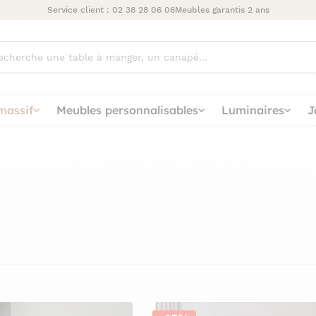
Service client :
02 38 28 06 06
Meubles garantis 2 ans
ez
massif
Meubles personnalisables
Luminaires
J