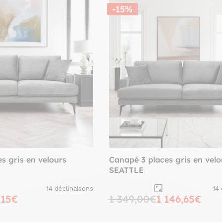
-15%
s gris en velours
Canapé 3 places gris en velo
SEATTLE
14 déclinaisons
14
,15€
1 349,00€
1 146,65€