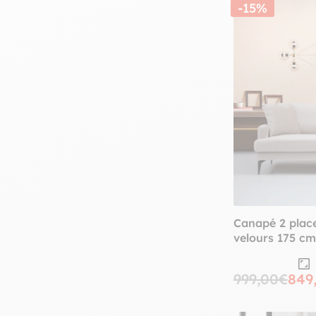
-15%
Canapé 2 place
velours 175 c
999,00€
849