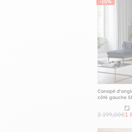
-15%
Canapé d'angle
côté gauche 
2 199,00€
1 