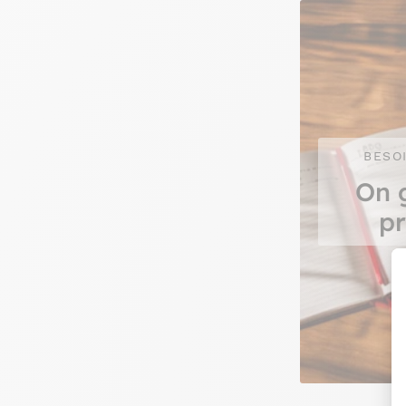
BESO
On 
pr