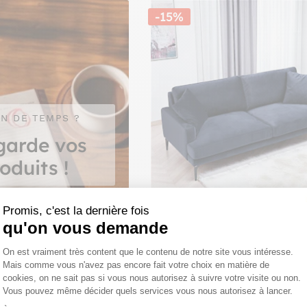
-15%
IN DE TEMPS ?
garde vos
oduits !
Promis, c'est la dernière fois
qu'on vous demande
Canapé 3 places bleu nuit en
SEATTLE
Plateforme de Gestion du Consentemen
On est vraiment très content que le contenu de notre site vous intéresse.
Mais comme vous n'avez pas encore fait votre choix en matière de
14
1 349,00€
1 146,65€
cookies, on ne sait pas si vous nous autorisez à suivre votre visite ou non.
Vous pouvez même décider quels services vous nous autorisez à lancer.
Axeptio consent