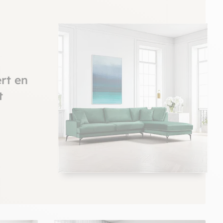
rt en
t