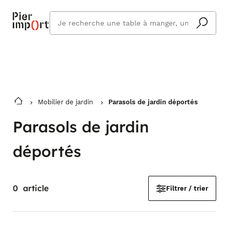
Commandez même en vacances !
En savoir plus
Vous êtes absent ? Pier Import s'adapte
Que
et vous livre à votre retour.
cherchez
vous ?
Mobilier de jardin
Parasols de jardin déportés
Parasols de jardin
déportés
0
article
Filtrer / trier