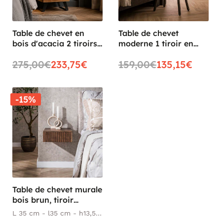
Table de chevet en
Table de chevet
bois d'acacia 2 tiroirs
moderne 1 tiroir en
CANYON
relief MELBOURNE
275,00€
233,75€
159,00€
135,15€
-15%
Table de chevet murale
bois brun, tiroir
rainuré (x2) NAKO
L 35 cm - l35 cm - h13,5