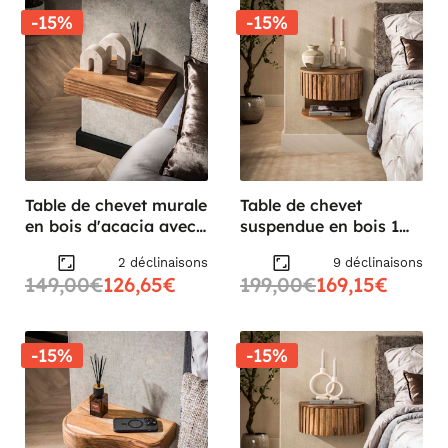
-15%
-15%
Table de chevet murale
Table de chevet
en bois d'acacia avec
suspendue en bois 1
stries 40 cm (lot de 2)
tiroir 1 tablette DELHI
2 déclinaisons
9 déclinaisons
MELBOURNE
149,00€
126,65€
199,00€
169,15€
-15%
-15%