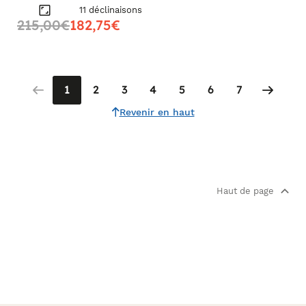
cm
11 déclinaisons
215,00€
182,75€
1
2
3
4
5
6
7
Revenir en haut
Haut de page