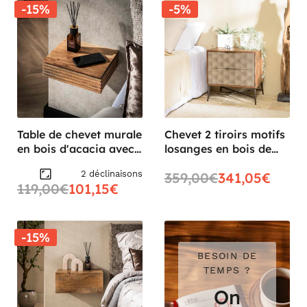
-15%
-5%
Table de chevet murale
Chevet 2 tiroirs motifs
en bois d'acacia avec
losanges en bois de
stries (lot de 2)
manguier KANHA
2 déclinaisons
359,00€
341,05€
MELBOURNE
119,00€
101,15€
-15%
BESOIN DE
TEMPS ?
On