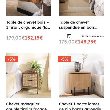
Table de chevet bois –
Table de chevet
1 tiroir, organique (lot
suspendue en bois
de 2) MELBOURNE
rainuré 1 tiroir DELHI
9 déclinaisons
179,00€
152,15€
175,00€
148,75€
-5%
-5%
Chevet manguier
Chevet 1 porte lames
double tiroirs façade
de pin bords arrondis