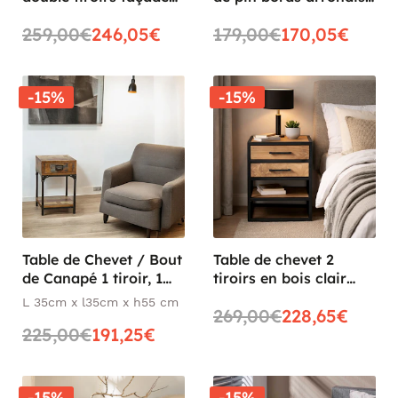
ethnique pieds dorés
ALMEIRA
259,00€
246,05€
179,00€
170,05€
KANHA
-15%
-15%
Table de Chevet / Bout
Table de chevet 2
de Canapé 1 tiroir, 1
tiroirs en bois clair
plateau bas en Hévéa
moderne MILORA
L 35cm x l35cm x h55 cm
269,00€
228,65€
recyclé coloré et métal
225,00€
191,25€
35x35x55cm LOFT
COLORS
-15%
-15%