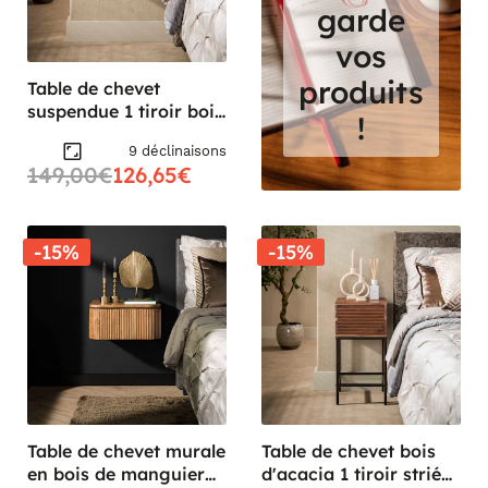
garde
vos
produits
Table de chevet
suspendue 1 tiroir bois
!
rainuré 40 cm DELHI
9 déclinaisons
149,00€
126,65€
-15%
-15%
Table de chevet murale
Table de chevet bois
en bois de manguier
d'acacia 1 tiroir strié