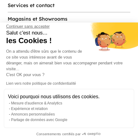
Services et contact
Magasins et Showrooms
Continuer sans accepter
Salut c'est nous...
les Cookies !
Modes de paiement acceptés
On a attendu d'être sûrs que le contenu de
ce site vous intéresse avant de vous
déranger, mais on aimerait bien vous accompagner pendant votre
visite...
C'est OK pour vous ?
Lien vers notre politique de confidentialité
Voici pourquoi nous utilisons des cookies.
© Pier Import
2026
Mesure d'audience & Analytics
Mentions legales
·
Credits
·
Plan du site
Expérience et relation
Annonces personnalisées
Partage de données avec Google
Consentements certifiés par
0