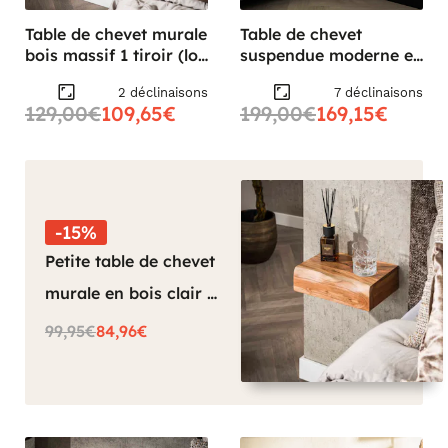
Table de chevet murale
Table de chevet
bois massif 1 tiroir (lot
suspendue moderne en
de 2) MELBOURNE
bois MELBOURNE
2 déclinaisons
7 déclinaisons
129,00€
109,65€
199,00€
169,15€
-15%
Petite table de chevet
murale en bois clair 1
tiroir (lot de 2)
99,95€
84,96€
MELBOURNE