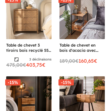
Table de chevet 3
Table de chevet en
tiroirs bois recyclé 55
bois d'acacia avec
cm KEARNEY
niche et tiroir
3 déclinaisons
189,00€
160,65€
MELBOURNE
475,00€
403,75€
-15%
-15%