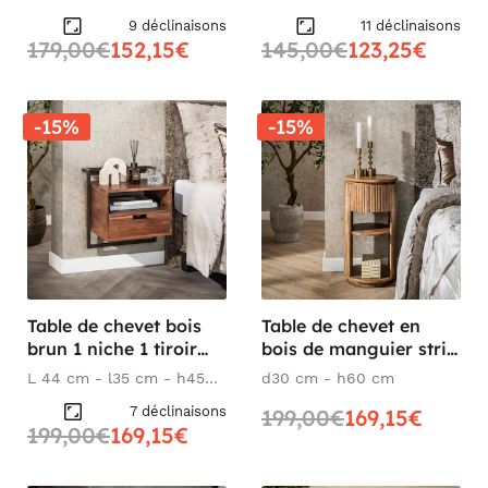
motif baguette 1 tiroir
NAKO
9 déclinaisons
11 déclinaisons
DELHI
179,00€
152,15€
145,00€
123,25€
-15%
-15%
Table de chevet bois
Table de chevet en
brun 1 niche 1 tiroir
bois de manguier strié,
NAKO
1 tiroir CREEK
L 44 cm - l35 cm - h45
d30 cm - h60 cm
cm
7 déclinaisons
199,00€
169,15€
199,00€
169,15€