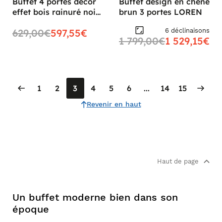
Buffet 4 portes décor
Buffet design en chêne
effet bois rainuré noir
brun 3 portes LOREN
et naturel OLETTA
6 déclinaisons
629,00€
597,55€
1 799,00€
1 529,15€
1
2
3
4
5
6
...
14
15
Revenir en haut
Haut de page
Un buffet moderne bien dans son
époque