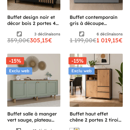
Buffet design noir et
Buffet contemporain
décor bois 2 portes 4
gris à découpe
tiroirs NOREN
centrale 160 cm LORA
3 déclinaisons
6 déclinaisons
359,00€
305,15€
1 199,00€
1 019,15€
-15%
-15%
Exclu web
Exclu web
Buffet salle à manger
Buffet haut effet
vert sauge, plateau
chêne 2 portes 2 tiroirs
effet bois VAREN
ALVA