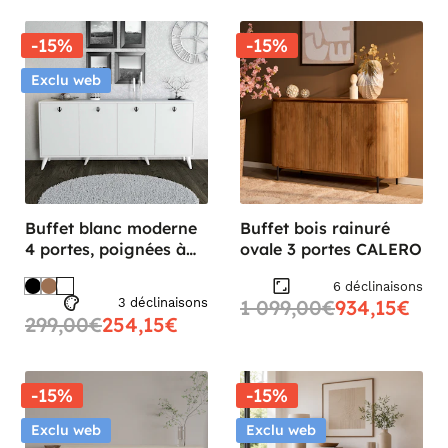
-15%
-15%
Exclu web
Buffet blanc moderne
Buffet bois rainuré
4 portes, poignées à
ovale 3 portes CALERO
anneaux UMEA
6 déclinaisons
3 déclinaisons
1 099,00€
934,15€
299,00€
254,15€
-15%
-15%
Exclu web
Exclu web