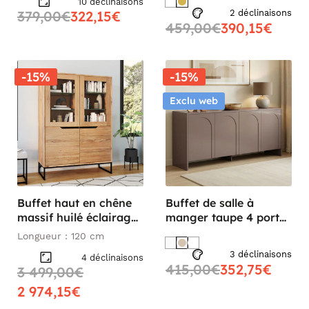
10 déclinaisons
379,00€
322,15€
2 déclinaisons
459,00€
390,15€
-15%
-15%
Exclu web
Buffet haut en chêne
Buffet de salle à
massif huilé éclairage
manger taupe 4 portes
led PALERME
motif arches MARFA
Longueur : 120 cm
3 déclinaisons
4 déclinaisons
415,00€
352,75€
3 499,00€
2 974,15€