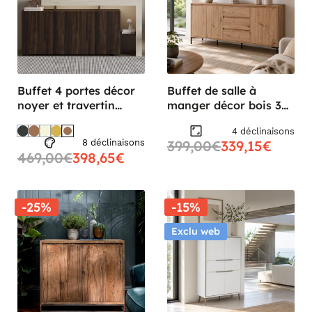
Buffet 4 portes décor
Buffet de salle à
noyer et travertin
manger décor bois 3
cadre ouvert AURA
portes 3 tiroirs KARVI
4 déclinaisons
8 déclinaisons
399,00€
339,15€
469,00€
398,65€
-25%
-15%
Exclu web