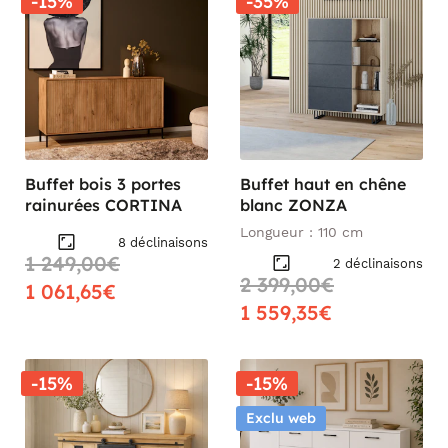
-15%
-35%
Buffet bois 3 portes
Buffet haut en chêne
rainurées CORTINA
blanc ZONZA
Longueur : 110 cm
8 déclinaisons
1 249,00€
2 déclinaisons
2 399,00€
1 061,65€
1 559,35€
-15%
-15%
Exclu web