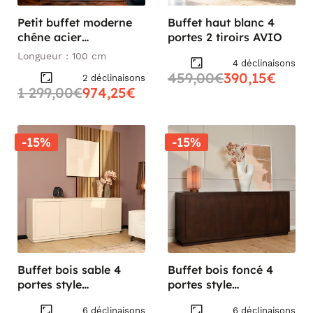
Petit buffet moderne
Buffet haut blanc 4
chêne acier
portes 2 tiroirs AVIO
RIVERSIDE
Longueur : 100 cm
4 déclinaisons
459,00€
390,15€
2 déclinaisons
1 299,00€
974,25€
-15%
-15%
Buffet bois sable 4
Buffet bois foncé 4
portes style
portes style
minimaliste MONTARO
minimaliste MONTARO
6 déclinaisons
6 déclinaisons