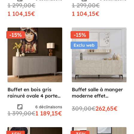
1 299,00€
1 299,00€
1 104,15€
1 104,15€
-15%
-15%
Exclu web
Buffet en bois gris
Buffet salle à manger
rainuré ovale 4 portes
moderne effet
CALERO
travertin 6 portes
6 déclinaisons
309,00€
262,65€
JENA
1 399,00€
1 189,15€