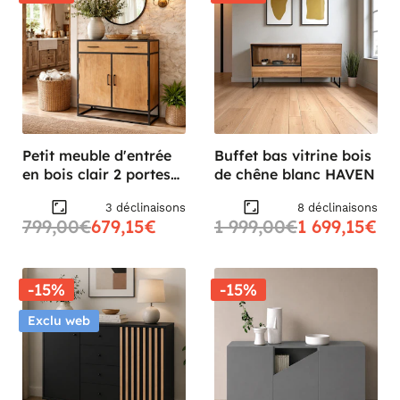
Petit meuble d'entrée
Buffet bas vitrine bois
en bois clair 2 portes
de chêne blanc HAVEN
RIVANO
3 déclinaisons
8 déclinaisons
799,00€
679,15€
1 999,00€
1 699,15€
-15%
-15%
Exclu web