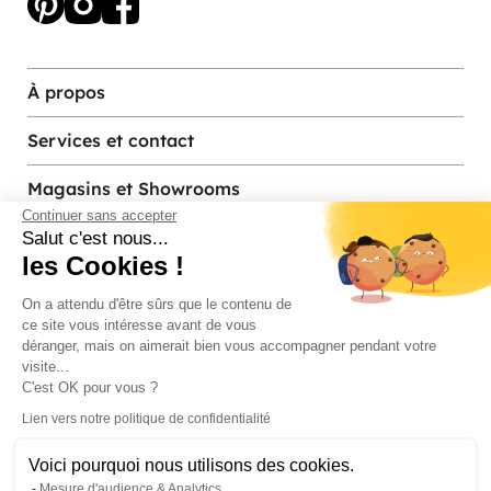
À propos
Services et contact
Magasins et Showrooms
Continuer sans accepter
Salut c'est nous...
les Cookies !
Modes de paiement acceptés
On a attendu d'être sûrs que le contenu de
ce site vous intéresse avant de vous
déranger, mais on aimerait bien vous accompagner pendant votre
visite...
C'est OK pour vous ?
Lien vers notre politique de confidentialité
Voici pourquoi nous utilisons des cookies.
© Pier Import
2026
Mesure d'audience & Analytics