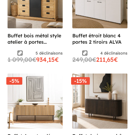
Buffet bois métal style
Buffet étroit blanc 4
atelier à portes
portes 2 tiroirs ALVA
coulissantes 160 cm
5 déclinaisons
4 déclinaisons
CAMDEN
1 099,00€
934,15€
249,00€
211,65€
-5%
-15%