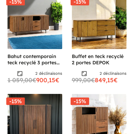
-15%
-15%
Bahut contemporain
Buffet en teck recyclé
teck recyclé 3 portes
2 portes DEPOK
rainurées FANO
2 déclinaisons
2 déclinaisons
1 059,00€
900,15€
999,00€
849,15€
-15%
-15%