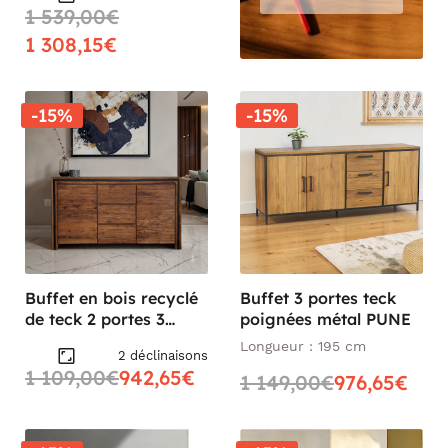
1 539,00€
1 308,15€
-15%
-15%
Buffet en bois recyclé
Buffet 3 portes teck
de teck 2 portes 3
poignées métal PUNE
tiroirs VADOD
Longueur : 195 cm
2 déclinaisons
1 109,00€
942,65€
1 149,00€
976,65€