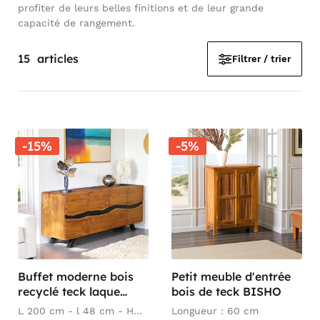
profiter de leurs belles finitions et de leur grande
capacité de rangement.
15
articles
Filtrer / trier
-15%
-5%
Buffet moderne bois
Petit meuble d'entrée
recyclé teck laque
bois de teck BISHO
noire 200 cm
L 200 cm - l 48 cm - H
Longueur : 60 cm