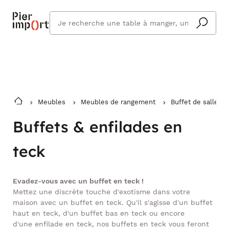
Commandez même en vacances !
En savoir plus
Vous êtes absent ? Pier Import s'adapte
Que
et vous livre à votre retour.
cherchez
vous ?
Meubles
Meubles de rangement
Buffet de salle à
Buffets & enfilades en
teck
Evadez-vous avec un buffet en teck !
Mettez une discrète touche d'exotisme dans votre
maison avec un buffet en teck. Qu'il s'agisse d'un buffet
haut en teck, d'un buffet bas en teck ou encore
d'une enfilade en teck, nos buffets en teck vous feront