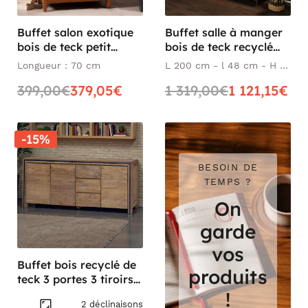
Buffet salon exotique
Buffet salle à manger
bois de teck petit
bois de teck recyclé
modèle BISHO
métal vieilli
Longueur : 70 cm
L 200 cm - l 48 cm - H 81
CLEVELAND
cm
399,00€
379,05€
1 319,00€
1 121,15€
-15%
BESOIN DE
TEMPS ?
On
garde
vos
Buffet bois recyclé de
produits
teck 3 portes 3 tiroirs
VADOD
!
2 déclinaisons