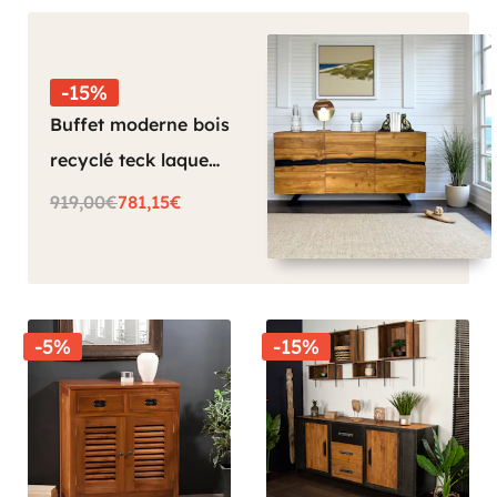
-15%
Buffet moderne bois
recyclé teck laque
noire BARBADE
919,00€
781,15€
-5%
-15%