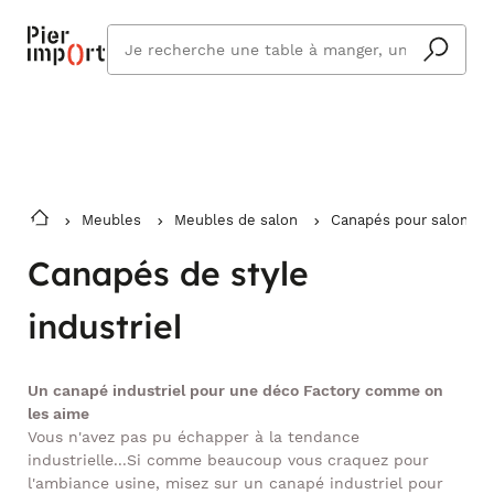
Commandez même en vacances !
En savoir plus
Vous êtes absent ? Pier Import s'adapte
Que
et vous livre à votre retour.
cherchez
vous ?
Meubles
Meubles de salon
Canapés pour salon
Canapés de style
industriel
Un canapé industriel pour une déco Factory comme on
les aime
Vous n'avez pas pu échapper à la tendance
industrielle...Si comme beaucoup vous craquez pour
l'ambiance usine, misez sur un canapé industriel pour